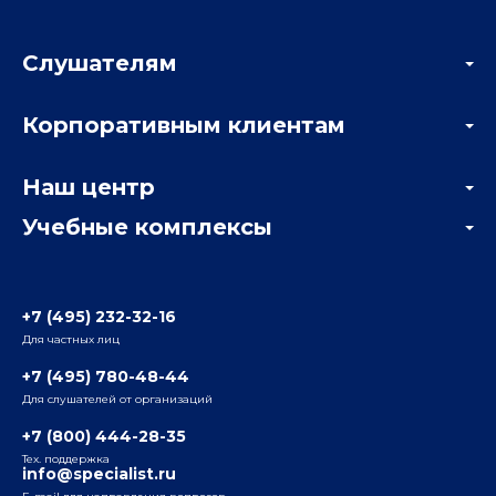
Слушателям
Акции
Корпоративным клиентам
Мастер-классы и вебинары
Корпоративным заказчикам
Онлайн-тестирование
Наш центр
Отзывы компаний
Учебные комплексы
Информация о центре
Отзывы слушателей
Белорусско-Савеловский
3-я ул. Ямского Поля, д. 32, 1-й подъезд, 5-й этаж
Наши преподаватели
+7 (495) 232-32-16
Для частных лиц
Радио
ул. Радио, д.24, корпус 1, 2-й подъезд, 2-й этаж
+7 (495) 780-48-44
Для слушателей от организаций
Таганский
+7 (800) 444-28-35
ул. Воронцовская, д. 35Б, корп.2, 5-й этаж
Тех. поддержка
info@specialist.ru