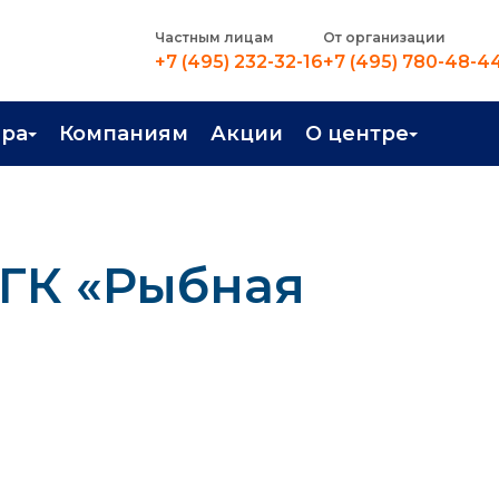
Частным лицам
От организации
+7 (495) 232-32-16
+7 (495) 780-48-4
ера
Компаниям
Акции
О центре
иентация
Контакты
рные профессии
Новости
 ГК «Рыбная
стройство
О центре
в Центре
Преподаватели
Вакансии