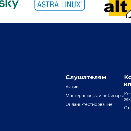
Слушателям
К
к
Акции
Ко
Мастер-классы и вебинары
за
Онлайн-тестирование
От