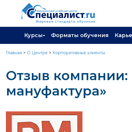
Курсы
Форматы обучения
Карь
Каталог курсов
Профор
Главная
>
О Центре
>
Корпоративные клиенты
Повышение квалификации
Популя
Отзыв компании:
Профессиональная переподготовка
Трудоу
Экзамены вендоров
Работа 
мануфактура»
Программа лояльности
Подарить сертификат на обучение