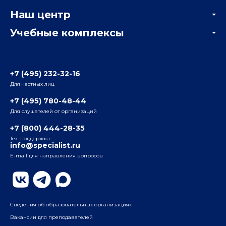
Корпоративным заказчикам
Онлайн-тестирование
Наш центр
Отзывы компаний
Учебные комплексы
Информация о центре
Отзывы слушателей
Белорусско-Савеловский
3-я ул. Ямского Поля, д. 32, 1-й подъезд, 5-й этаж
Наши преподаватели
+7 (495) 232-32-16
Для частных лиц
Радио
ул. Радио, д.24, корпус 1, 2-й подъезд, 2-й этаж
+7 (495) 780-48-44
Для слушателей от организаций
Таганский
+7 (800) 444-28-35
ул. Воронцовская, д. 35Б, корп.2, 5-й этаж
Тех. поддержка
info@specialist.ru
E-mail для направления вопросов
Бауманский
ул. Бауманская, д. 6, стр. 2, бизнес-центр «Виктория
Плаза», 4-й этаж
Сведения об образовательных организациях
Вакансии для преподавателей