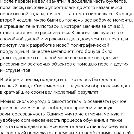
После первой недели занятий я доделала часть буклетов,
поражаясь, насколько упростилась до этого казавшейся
непосильной задача, точнее, — автоматизировалась. К концу
второй недели мною были выполнены все рабочие моменты,
а страшная тень типографии, которая маячила за спиной,
стала постепенно рассеиваться. К окончанию курса я со
спокойной душой и играючи отдала документы в печать, и
приступила к разработке новой полиграфической
продукции. В качестве мегаприятного бонуса было
долгожданное и в полной мере внезапное овладение
рисованием векторных объектов с помощью пера и других
инструментов.
В общем и целом, подведя итог, хотелось бы сделать
главный вывод. Системность в получении образования дает
в кратчайшие сроки великолепный результат.
Можно сколько угодно самостоятельно осваивать нужное
ремесло, имея массу свободного времени и личную
заинтересованность. Однако ничто не отменит четкую и
удобную организованность процесса обучения, а также
опыта преподавателя. Все вместе дает отличный результат
за короткий промежуток времени, что необходимо в нашей