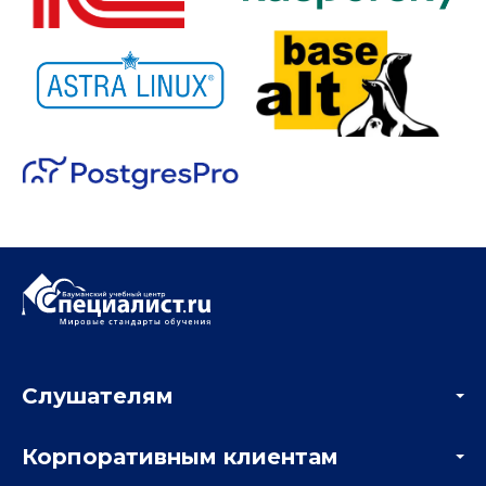
Слушателям
Акции
Корпоративным клиентам
Мастер-классы и вебинары