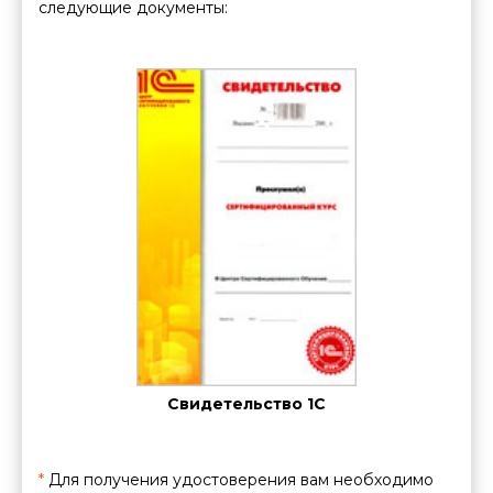
следующие документы:
ние о
Сви
нии
вы
ации
Свидетельство 1С
*
Для получения удостоверения вам необходимо