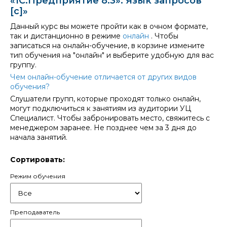
«1С:Предприятие 8.3». Язык запросов
прораб
[c]»
материа
успева
Данный курс вы можете пройти как в очном формате,
матери
так и дистанционно в режиме
онлайн
. Чтобы
разраб
записаться на онлайн-обучение, в корзине измените
всеми.
тип обучения на "онлайн" и выберите удобную для вас
группу.
Чем онлайн-обучение отличается от других видов
обучения?
Слушатели групп, которые проходят только онлайн,
могут подключиться к занятиям из аудитории УЦ
Специалист. Чтобы забронировать место, свяжитесь с
менеджером заранее. Не позднее чем за 3 дня до
начала занятий.
Сортировать:
Режим обучения
Преподаватель