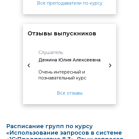
Все преподаватели по курсу
Отзывы выпускников
Слушатель:
Слушат
ия
Демина Юлия Алексеевна
Горожа
Юрьев
Очень интересный и
нь
познавательный курс
Пока у
разрабо
ные на
некото
Все отзывы
Соотве
снова
на про
сами в
тестир
опасен
тяжело
успеват
Расписание групп по курсу
Благод
«Использование запросов в системе
в т. ч.