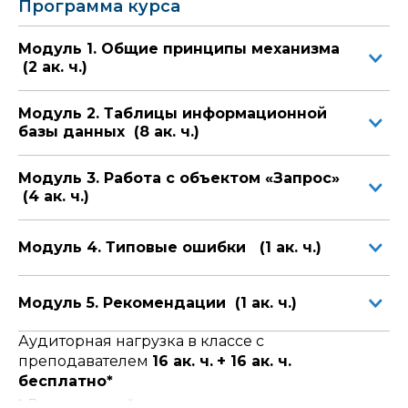
Программа курса
Экзамен по технологическим вопросам
Экзамен на знание основных
Модуль 1. Общие принципы механизма
механизмов и возможностей платформы
«1С:Предприятие 8»
(2 ак. ч.)
Слушателям выдаются электронные версии учебников.
Модуль 2. Таблицы информационной
По окончании обучения выдается свидетельство 1С в
электронном виде.
базы данных (8 ак. ч.)
Модуль 3. Работа с объектом «Запрос»
(4 ак. ч.)
Модуль 4. Типовые ошибки (1 ак. ч.)
Модуль 5. Рекомендации (1 ак. ч.)
Аудиторная нагрузка в классе с
преподавателем
16 ак. ч.
+ 16 ак. ч.
бесплатно*
* Для слушателей курса предусмотрено
время для