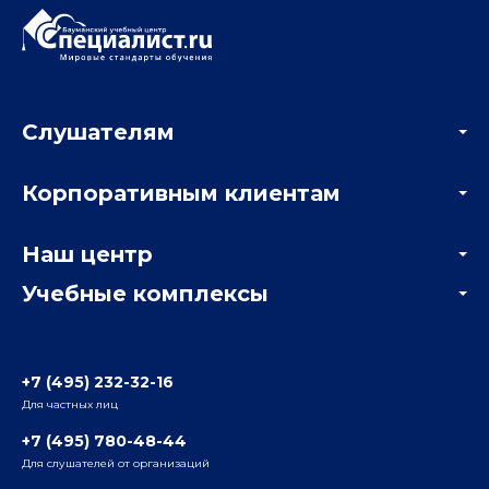
Слушателям
Акции
Корпоративным клиентам
Мастер-классы и вебинары
Корпоративным заказчикам
Онлайн-тестирование
Наш центр
Отзывы компаний
Учебные комплексы
Информация о центре
Отзывы слушателей
Белорусско-Савеловский
3-я ул. Ямского Поля, д. 32, 1-й подъезд, 5-й этаж
Наши преподаватели
+7 (495) 232-32-16
Для частных лиц
Радио
ул. Радио, д.24, корпус 1, 2-й подъезд, 2-й этаж
+7 (495) 780-48-44
Для слушателей от организаций
Таганский