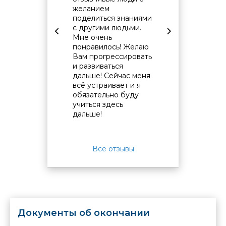
желанием
учебного
поделиться знаниями
от момент
с другими людьми.
курсов до
Мне очень
непосред
понравилось! Желаю
обучения.
Вам прогрессировать
Информа
и развиваться
обмен на
дальше! Сейчас меня
уровне. О
всё устраивает и я
связь с к
обязательно буду
"бумажны
учиться здесь
документ
дальше!
организо
прекрасно
Все отзывы
Документы об окончании