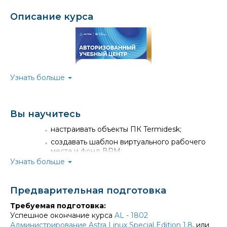
Описание курса
Узнать больше
Вы научитесь
настраивать объекты ПК Termidesk;
«Специалист» - крупнейший
создавать шаблон виртуального рабочего
авторизованный учебный центр
места и фонд ВРМ;
Astra Linux
Узнать больше
устанавливать и использовать клиента ПК
Termidesk;
№1 рейтинга авторизованных
настраивать мониторинг ПК Termidesk;
Предварительная подготовка
учебных центров Astra Linux за 2024
готовить отчеты ПК Termidesk;
год
Требуемая подготовка:
осуществлять техническую поддержку
Виртуализация рабочего пространства — насущная
Успешное окончание курса
AL - 1802
пользователей с помощью удаленного
задача для многих современных компаний. Решения
Администрирование Astra Linux Special Edition 1.8
, или