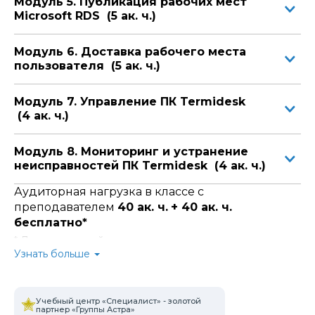
Модуль 5. Публикация рабочих мест
Linux, которые будут внедрять и эксплуатировать
Microsoft RDS (5 ак. ч.)
инфраструктуры на базе технологий Astra Linux и
программного комплекса Termidesk.
Официальное учебное пособие от Astra
Модуль 6. Доставка рабочего места
Linux
пользователя (5 ак. ч.)
В течение года после окончания курса у слушателей
будет доступ к автоматически обновляемому
Модуль 7. Управление ПК Termidesk
учебному пособию от Astra Linux в их личном кабинете
(4 ак. ч.)
на сайте в «Специалисте».
Больше не нужен интернет, чтобы открыть учебник!
Модуль 8. Мониторинг и устранение
Скачивайте пособия
по вашим активным курсам
с
неисправностей ПК Termidesk (4 ак. ч.)
портала АСТРА
и занимайтесь в любом месте. Без
интернета, без ограничений, без пауз. Учеба – там, где
Аудиторная нагрузка в классе с
вы!
преподавателем
40 ак. ч.
+ 40 ак. ч.
бесплатно*
* Для слушателей курса предусмотрено
время для
самостоятельной практической отработки и
Узнать больше
проработки материала
в компьютерных классах
Центра.
Вы можете использовать его для закрепления знаний,
Учебный центр «Специалист» - золотой
выполнения домашних заданий и консультаций со
партнер «Группы Астра»