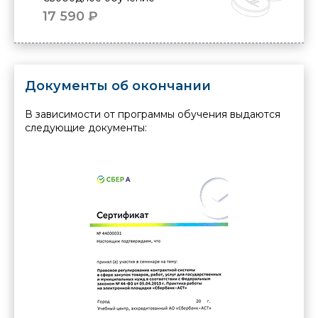
17 590 ₽
Документы об окончании
В зависимости от программы обучения выдаются
следующие документы:
ние о
Сви
нии
вы
ации