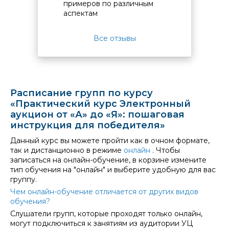
ный
примеров по различным
пример
Полученные знания об электронных аукционах станут
аспектам
аспект
надежным фундаментом для дальнейшего изучения
всех теоретических и практических аспектов
Все отзывы
закупочной деятельности при изучении комплексной
программы повышения квалификации «Контрактная
система в сфере закупок» для подготовки
профессионального работника контрактной службы,
контрактного управляющего.
Полученных знаний будет достаточно для успешной и
Расписание групп по курсу
плодотворной работы на предприятиях крупного,
«Практический курс Электронный
малого или среднего бизнеса.
аукцион от «А» до «Я»: пошаговая
инструкция для победителя»
Сфера госзакупок расширяется!
Данный курс вы можете пройти как в очном формате,
Государственные заказы — единственная
так и дистанционно в режиме
онлайн
. Чтобы
возможность выжить для многих компаний в
записаться на онлайн-обучение, в корзине измените
текущих условиях. Но чтобы получить эти заказы,
тип обучения на "онлайн" и выберите удобную для вас
нужно очень хорошо знать все тонкости и
группу.
правила закупок.
Чем онлайн-обучение отличается от других видов
Мы поможем разобраться в госзакупках
обучения?
начинающим поставщикам, а также заказчикам на
Слушатели групп, которые проходят только онлайн,
любом этапе торгов: от выбора партнёра, участия
могут подключиться к занятиям из аудитории УЦ
в аукционе до подписания контракта. Нам важно,