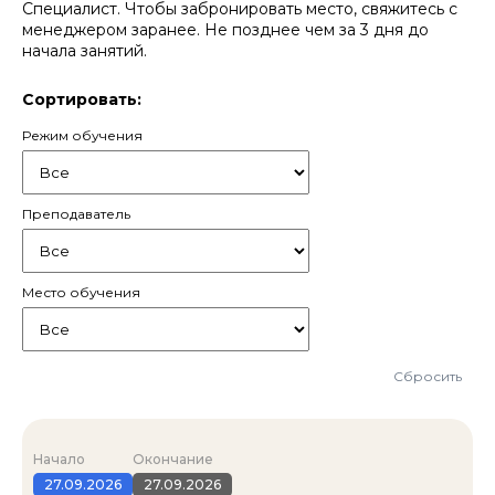
Специалист. Чтобы забронировать место, свяжитесь с
чтобы вы знали не только теорию госзакупок, но
менеджером заранее. Не позднее чем за 3 дня до
умели на практике провести выгодную сделку до
начала занятий.
конца.
Выход из сложной ситуации всегда есть —
Сортировать:
идите в «Специалист», мы поможем!
Режим обучения
Преподаватель
Место обучения
Сбросить
Начало
Окончание
27.09.2026
27.09.2026