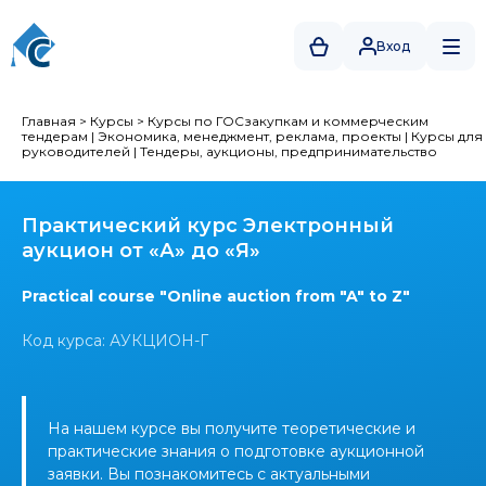
Вход
Главная
>
Курсы
>
Курсы по ГОСзакупкам и коммерческим
тендерам
|
Экономика, менеджмент, реклама, проекты
|
Курсы для
руководителей
|
Тендеры, аукционы, предпринимательство
Практический курс Электронный
аукцион от «А» до «Я»
Practical course "Online auction from "A" to Z"
Код курса: АУКЦИОН-Г
На нашем курсе вы получите теоретические и
практические знания о подготовке аукционной
заявки. Вы познакомитесь с актуальными