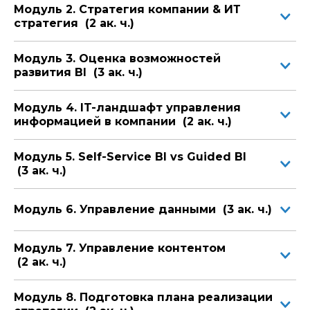
Модуль 2. Стратегия компании & ИТ
эффективность руководству.
стратегия (2 ак. ч.)
Курс основан
PMI PMBok v.7, 2021
Модуль 3. Оценка возможностей
BABok v.3.0, 2015
развития BI (3 ак. ч.)
Модель зрелости процессов CMM
Модель Коттера
Более чем 15-летний опыт по разработке и
Модуль 4. IT-ландшафт управления
реализации BI-стратегии
информацией в компании (2 ак. ч.)
Целевая аудитория:
ИТ-директор и главный специалист по
Модуль 5. Self-Service BI vs Guided BI
обработке данных
(3 ак. ч.)
Директор по развитию бизнеса
Операционный директор, ответственный за
проекты BI
Модуль 6. Управление данными (3 ак. ч.)
Руководитель отдела BI
Руководитель отдела аналитики
Модуль 7. Управление контентом
Руководитель проекта BI
(2 ак. ч.)
Старший бизнес-аналитик BI
Модуль 8. Подготовка плана реализации