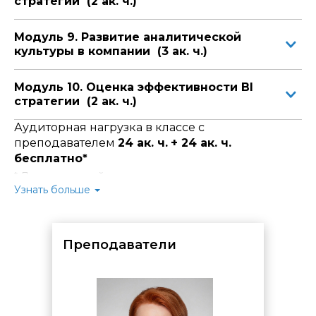
стратегии (2 ак. ч.)
Модуль 9. Развитие аналитической
культуры в компании (3 ак. ч.)
Модуль 10. Оценка эффективности BI
стратегии (2 ак. ч.)
Аудиторная нагрузка в классе с
преподавателем
24 ак. ч.
+ 24 ак. ч.
бесплатно*
* Для слушателей курса предусмотрено
время для
самостоятельной практической отработки и
Узнать больше
проработки материала
в компьютерных классах
Центра.
Вы можете использовать его для закрепления знаний,
выполнения домашних заданий и консультаций со
Преподаватели
специалистами.
Время предоставляется
бесплатно
по
предварительному согласованию с администратором
комплекса:
для занятий
с 10:00 до 17:10:
дополнительное