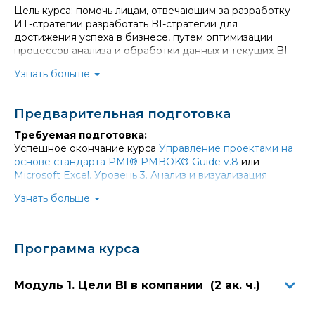
Цель курса: помочь лицам, отвечающим за разработку
ИТ-стратегии разработать BI-стратегии для
достижения успеха в бизнесе, путем оптимизации
процессов анализа и обработки данных и текущих BI-
систем.
Узнать больше
На курсе вы разберете структуру BI-проекта и
свяжете его с бизнес-целями. Узнаете, как
анализировать информационные потребности
Предварительная подготовка
своей компании. В итоге создадите макет
актуальной для вашего бизнеса BI-стратегии и
Требуемая подготовка:
получите набор лучших практик по всем
Успешное окончание курса
Управление проектами на
составляющим проекта: от техники до
основе стандарта PMI® PMBOK® Guide v.8
или
организационных вопросов и PR.
Microsoft Excel. Уровень 3. Анализ и визуализация
Узнаете, как воплощать BI-стратегию в жизнь,
данных
, или эквивалентная подготовка.
трансформировать ее в action-план и список
Узнать больше
Знание основ управления ИТ услугами приветствуется
инициатив на год. Мы рассмотрим
приоритизацию основных изменений и
концепции зрелости BI. Обсудим, как лидеру BI-
Программа курса
проекта развивать и мотивировать себя и
команду.
Мы разберем, за какими показателями следить
Модуль 1. Цели BI в компании (2 ак. ч.)
для операционного контроля, оптимизации
сервисов и оценки своей работы. Вы узнаете,
что выносить в KPI и как доносить свою