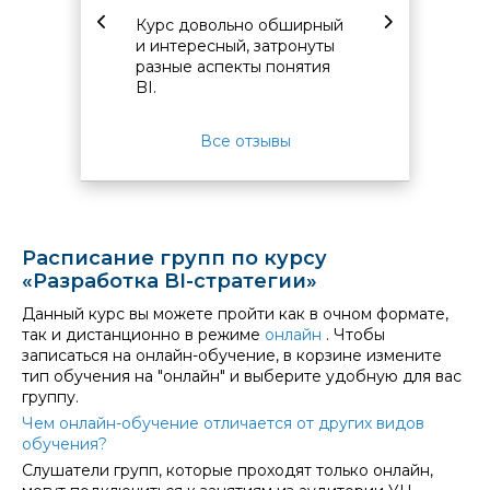
Хасай 
Курс довольно обширный
урой
и интересный, затронуты
Очень п
ения
разные аспекты понятия
курсе 
был
BI.
и струк
с и
множес
 нему.
ссылок
Все отзывы
о
матери
 для
изучать
прохож
Расписание групп по курсу
«Разработка BI-стратегии»
Данный курс вы можете пройти как в очном формате,
так и дистанционно в режиме
онлайн
. Чтобы
записаться на онлайн-обучение, в корзине измените
тип обучения на "онлайн" и выберите удобную для вас
группу.
Чем онлайн-обучение отличается от других видов
обучения?
Слушатели групп, которые проходят только онлайн,