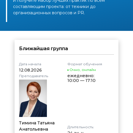
и получите набор лучших практик по всем
составляющим проекта: от техники до
организационных вопросов и PR.
Ближайшая группа
Дата начала
Формат обучения
12.08.2026
Очно
,
онлайн
ежедневно:
Преподаватель
10:00 — 17:10
Тимина Татьяна
Длительность:
Анатольевна
24 ак. ч.