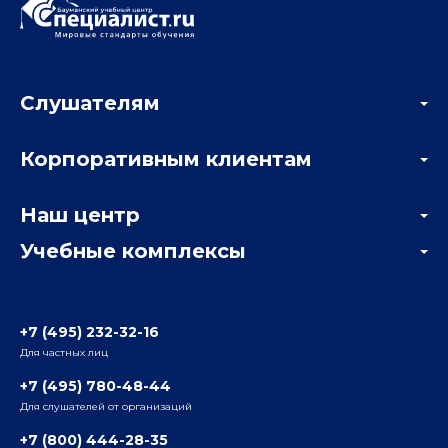
Слушателям
Акции
Корпоративным клиентам
Мастер-классы и вебинары
Корпоративным заказчикам
Онлайн-тестирование
Наш центр
Отзывы компаний
Учебные комплексы
Информация о центре
Отзывы слушателей
Белорусско-Савеловский
3-я ул. Ямского Поля, д. 32, 1-й подъезд, 5-й этаж
Наши преподаватели
+7 (495) 232-32-16
Для частных лиц
Радио
ул. Радио, д.24, корпус 1, 2-й подъезд, 2-й этаж
+7 (495) 780-48-44
Для слушателей от организаций
Таганский
+7 (800) 444-28-35