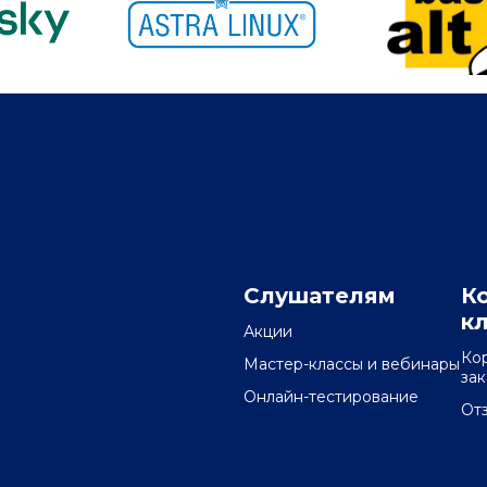
Слушателям
К
к
Акции
Ко
Мастер-классы и вебинары
за
Онлайн-тестирование
От