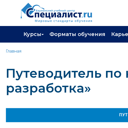
Курсы
Форматы обучения
Карь
Каталог курсов
Профор
Главная
Повышение квалификации
Популя
Путеводитель по к
Профессиональная переподготовка
Трудоу
Экзамены вендоров
Работа 
разработка»
Программа лояльности
Подарить сертификат на обучение