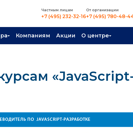
Частным лицам
От организации
+7 (495) 232-32-16
+7 (495) 780-48-4
ера
Компаниям
Акции
О центре
иентация
Контакты
рные профессии
Новости
урсам «JavaScript
стройство
О центре
в Центре
Преподаватели
Вакансии