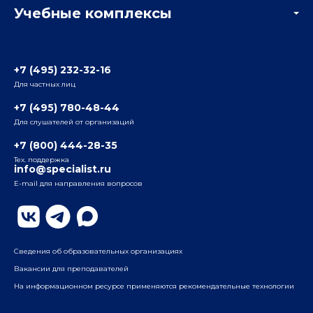
Учебные комплексы
Информация о центре
Отзывы слушателей
Белорусско-Савеловский
3-я ул. Ямского Поля, д. 32, 1-й подъезд, 5-й этаж
Наши преподаватели
+7 (495) 232-32-16
Для частных лиц
Радио
ул. Радио, д.24, корпус 1, 2-й подъезд, 2-й этаж
+7 (495) 780-48-44
Для слушателей от организаций
Таганский
+7 (800) 444-28-35
ул. Воронцовская, д. 35Б, корп.2, 5-й этаж
Тех. поддержка
info@specialist.ru
E-mail для направления вопросов
Бауманский
ул. Бауманская, д. 6, стр. 2, бизнес-центр «Виктория
Плаза», 4-й этаж
Сведения об образовательных организациях
Вакансии для преподавателей
На информационном ресурсе применяются рекомендательные технологии