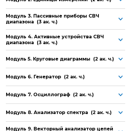
методы расчетов и измерения СВЧ
параметров.
Модуль 3. Пассивные приборы СВЧ
диапазона (3 ак. ч.)
Специалисты, обладающие этими знаниями и навыками,
в настоящее время крайне востребованы.
Модуль 4. Активные устройства СВЧ
Обучение по мировым стандартам позволяет нашим
диапазона (3 ак. ч.)
выпускникам работать в ведущих компаниях России и
других стран. Они делают успешную карьеру и
пользуются уважением работодателей.
Модуль 5. Круговые диаграммы (2 ак. ч.)
Модуль 6. Генератор (2 ак. ч.)
Модуль 7. Осциллограф (2 ак. ч.)
Модуль 8. Анализатор спектра (2 ак. ч.)
Модуль 9. Векторный анализатор цепей