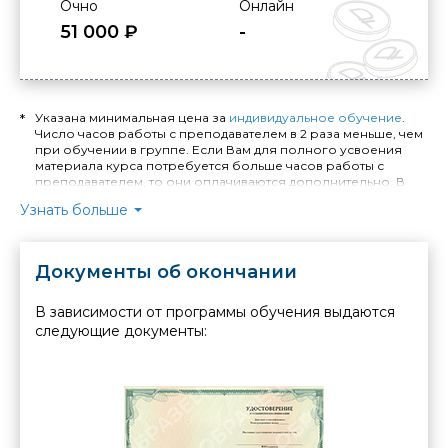
Очно
Онлайн
51 000 ₽
-
Указана минимальная цена за
индивидуальное обучение
.
Число часов работы с преподавателем в 2 раза меньше, чем
при обучении в группе. Если Вам для полного усвоения
материала курса потребуется больше часов работы с
преподавателем, то они оплачиваются дополнительно. В
случае занятий по индивидуальной программе расчёт
Узнать больше
стоимости обучения и количества необходимых часов
производится отдельно.
Длительность индивидуального обучения - минимум 4
Документы об окончании
академических часа. Стоимость обучения в Москве
уточняйте у менеджера. При выездном индивидуальном
обучении устанавливается надбавка: +40% от стоимости
В зависимости от программы обучения выдаются
заказанных часов при выезде в пределах МКАД, +40% от
следующие документы:
стоимости заказанных часов и + 1% от стоимости заказанных
часов за каждый километр удаления от МКАД при выезде в
пределах Московской области. Стоимость выезда за
пределы Московской области рассчитывается
индивидуально менеджерами по работе с корпоративными
клиентами.
Для юридических лиц (организаций) указана цена,