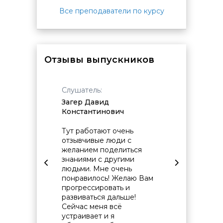
Все преподаватели по курсу
Отзывы выпускников
Слушатель:
Слушат
Загер Давид
Милов
Константинович
Михай
овремя
Тут работают очень
Удобст
отзывчивые люди с
учебно
желанием поделиться
момент
знаниями с другими
непоср
людьми. Мне очень
обучен
понравилось! Желаю Вам
Инфор
прогрессировать и
на выс
развиваться дальше!
Обратн
Сейчас меня всё
курато
устраивает и я
докуме