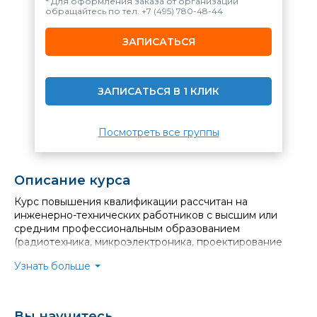
* Для оформления заказа от организации
обращайтесь по тел.
+7 (495) 780-48-44
ЗАПИСАТЬСЯ
ЗАПИСАТЬСЯ В 1 КЛИК
Посмотреть все группы
Описание курса
Курс повышения квалификации рассчитан на
инженерно-технических работников с высшим или
средним профессиональным образованием
(радиотехника, микроэлектроника, проектирование
радиоэлектронных средств и т.п.), занимающихся
Узнать больше
испытаниями электронных компонентов, измерениями
высокочастотных и высокоскоростных устройств,
разработкой электронной аппаратуры, а также на
руководителей организаций.
Вы научитесь