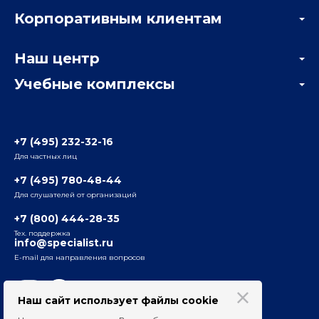
Акции
Корпоративным клиентам
Мастер-классы и вебинары
Корпоративным заказчикам
Онлайн-тестирование
Наш центр
Отзывы компаний
Учебные комплексы
Информация о центре
Отзывы слушателей
Белорусско-Савеловский
3-я ул. Ямского Поля, д. 32, 1-й подъезд, 5-й этаж
Наши преподаватели
+7 (495) 232-32-16
Для частных лиц
Радио
ул. Радио, д.24, корпус 1, 2-й подъезд, 2-й этаж
+7 (495) 780-48-44
Для слушателей от организаций
Таганский
+7 (800) 444-28-35
ул. Воронцовская, д. 35Б, корп.2, 5-й этаж
Тех. поддержка
info@specialist.ru
E-mail для направления вопросов
Бауманский
ул. Бауманская, д. 6, стр. 2, бизнес-центр «Виктория
Плаза», 4-й этаж
Наш сайт использует файлы cookie