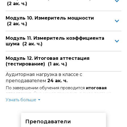
(2 ак. ч.)
Модуль 10. Измеритель мощности
(2 ак. ч.)
Модуль 11. Измеритель коэффициента
шума (2 ак. ч.)
Модуль 12. Итоговая аттестация
(тестирование) (1 ак. ч.)
Аудиторная нагрузка в классе с
преподавателем
24 ак. ч.
По завершении обучения проводится
итоговая
аттестация.
Она может проходить в виде теста на
последнем занятии или основываться на результатах
Узнать больше
выполнения практических заданий в ходе курса.
Преподаватели