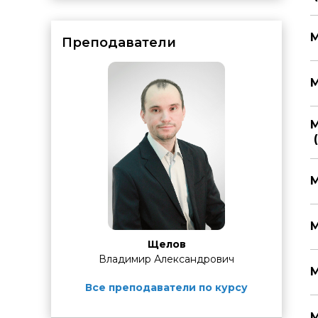
М
Преподаватели
М
М
(
М
М
Щелов
Владимир Александрович
М
Все преподаватели по курсу
М