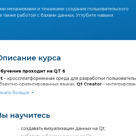
ми механизмами и техниками создания пользовательского
а также работой с базами данных. Углубите навыки
Описание курса
бучение проходит на QT 6
t
– кроссплатформенная среда для разработки пользователь
бъектно-ориентированных языках.
Qt Creator
– интегрирова
риложений.
знать больше
урс рассматривает продвинутые механизмы и техники работы
аботы с базами данных, а также развивает навыки использов
удитория этого курса
Вы научитесь
программисты владеющие С++ и желающие углубить сво
компании-разработчики, которым нужны сертифициров
создавать визуализации данных на Qt;
программисты, которые хотят, научиться углубить свои з