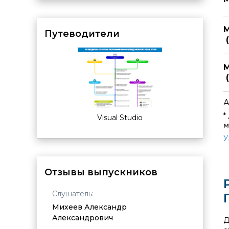
М
Путеводители
(
М
(
А
*
Visual Studio
м
В
У
В
Отзывы выпускников
П
Слушатель:
Слушат
и
евич
Михеев Александр
Растр
Александрович
Влади
Д
ибо