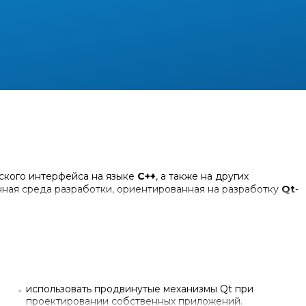
ского интерфейса на языке
C++
, а также на других
нная среда разработки, ориентированная на разработку
Qt
-
 с Qt, включая визуализацию данных. Раскрывает техники
ания механизмов Qt при проектировании.
и знания в Qt
анные специалисты хорошо разбирающиеся в Qt
использовать продвинутые механизмы Qt при
нания и навыки в использовании Qt6
проектировании собственных приложений.