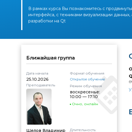
В рамках курса Вы познакомитесь с продвинуты
интерфейса, с техниками визуализации данных, 
разработки на Qt
Ближайшая группа
О
Дата начала
Формат обучения
Q
25.10.2026
Открытое обучение
о
Преподаватель
Режим обучения
п
У
воскресенье:
К
10:00 — 17:10
р
Очно
,
онлайн
А
Длительность:
Щелов Владимир