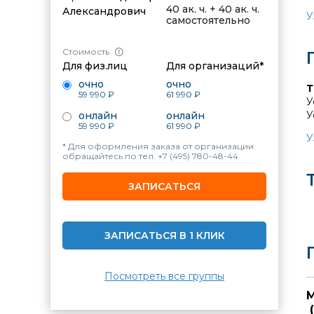
40 ак. ч. + 40 ак. ч.
Александрович
У
самостоятельно
С
Стоимость
О
Для физ.лиц
Для организаций*
О
очно
очно
Т
59 990 ₽
61 990 ₽
У
У
онлайн
онлайн
59 990 ₽
61 990 ₽
У
У
* Для оформления заказа от организации
обращайтесь по тел.
+7 (495) 780-48-44
ЗАПИСАТЬСЯ
ЗАПИСАТЬСЯ В 1 КЛИК
Посмотреть все группы
М
(