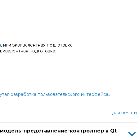
тоящее время крайне востребованы.
м работать в ведущих компаниях России и других стран.
тодателей.
)
, или эквивалентная подготовка.
квивалентная подготовка.
 Основы программирования
, или эквивалентная подготовка.
нутая разработка пользовательского интерфейса»
для печати
ма модель-представление-контроллер в Qt