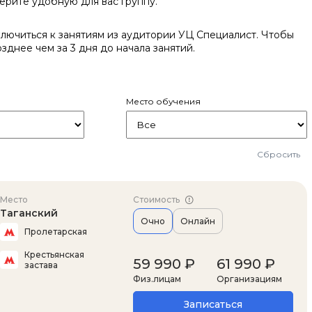
берите удобную для вас группу.
ветом.
очень хорошо, планирую применять
раздато
его в работе. Очень много
основны
ключиться к занятиям из аудитории УЦ Специалист. Чтобы
интересной и практической
(блок-с
днее чем за 3 дня до начала занятий.
информации, в том числе в плане
классов
дальнейшего саморазвития и
быстро 
самообразования были доступно
восстан
изложены преподавателем.
далее
материа
Место обучения
Сбросить
Место
Стоимость
Таганский
Очно
Онлайн
Пролетарская
Крестьянская
59 990 ₽
61 990 ₽
застава
Физ.лицам
Организациям
Записаться