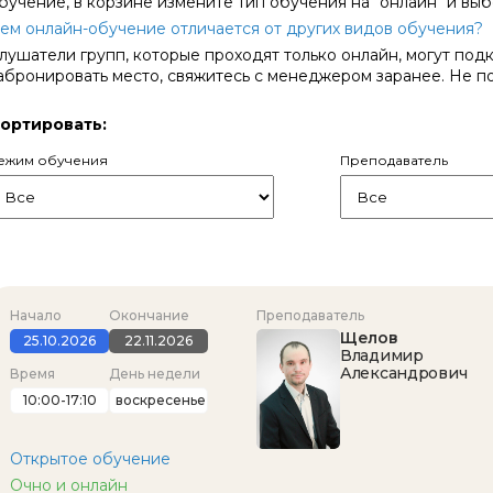
бучение, в корзине измените тип обучения на "онлайн" и вы
ую и дальше обучаться в
помог, простимулировал со
ем онлайн-обучение отличается от других видов обучения?
центре. Спасибо большое!
Очень понравилось.
лушатели групп, которые проходят только онлайн, могут под
абронировать место, свяжитесь с менеджером заранее. Не поз
ортировать:
ежим обучения
Преподаватель
Начало
Окончание
Преподаватель
Щелов
25.10.2026
22.11.2026
Владимир
Александрович
Время
День недели
10:00-17:10
воскресенье
Открытое обучение
Очно и онлайн