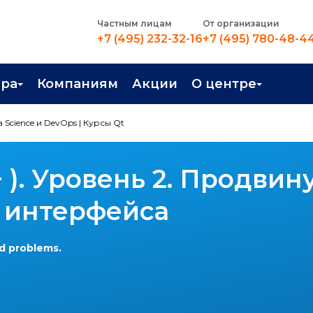
Частным лицам
От организации
+7 (495) 232-32-16
+7 (495) 780-48-4
ера
Компаниям
Акции
О центре
иентация
Контакты
Science и DevOps
|
Курсы Qt
рные профессии
Новости
 ). Уровень 2. Продвин
стройство
О центре
в Центре
Преподаватели
 интерфейса
Вакансии
d problems.