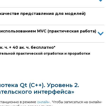
 качестве представления для моделей)
 использованием MVC (практическая работа)
к. ч.
+ 40 ак. ч. бесплатно*
тельной практической отработки и проработки
ения домашних заданий и консультаций со специалистами.
ласованию с администратором комплекса:
:00 до 10:00.
3:15 до 14:00.
7:10 до 17:55.
тека Qt (С++). Уровень 2.
Она может проходить в виде теста на последнем занятии
Слушатель:
Слушате
ательского интерфейса»
аний в ходе курса.
а
Белозерцев Павел Борисович
Романо
истанционно в режиме
онлайн
. Чтобы записаться на онлайн-
чень
Изученный материал мной усвоен
Думаю, 