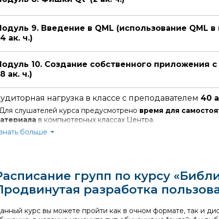
одуль 9. Введение в QML (использование QML в
4 ак. ч.)
одуль 10. Создание собственного приложения с
8 ак. ч.)
удиторная нагрузка в классе с преподавателем
40 а
 Для слушателей курса предусмотрено
время для самостоя
атериала
в компьютерных классах Центра.
ы можете использовать его для закрепления знаний, выполн
знать больше
ремя предоставляется
бесплатно
по предварительному сог
для занятий
с 10:00 до 17:10:
дополнительное время
с 9
для занятий
с 14:00 до 17:10:
дополнительное время
с 1
для занятий
с 18:30 до 21:30:
дополнительное время
с 1
Расписание групп по курсу «Библио
о завершении обучения проводится
итоговая аттестация.
ель:
Слушатель:
Продвинутая разработка пользов
ли основываться на результатах выполнения практических зад
игин Александр
Баркова Мария Евгеньевн
мирович
анный курс вы можете пройти как в очном формате, так и д
Отличный преподаватель, о