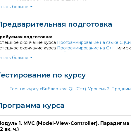
работать с базами данных из Qt;
знать больше
пециалисты, обладающие этими знаниями и навыками, в нас
бучение по мировым стандартам позволяет нашим выпускника
Предварительная подготовка
ни делают успешную карьеру и пользуются уважением рабо
ребуемая подготовка:
спешное окончание курса
Программирование на языке C (Си
спешное окончание курса
Программирование на С++
, или э
спешное окончание курса
Библиотека Qt (С++ ). Уровень 1.
знать больше
Тестирование по курсу
Тест по курсу «Библиотека Qt (С++). Уровень 2. Продви
Программа курса
одуль 1. MVC (Model-View-Controller). Парадиг
2 ак. ч.)