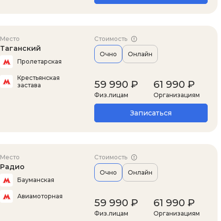
Место
Стоимость
Таганский
Очно
Онлайн
Пролетарская
Крестьянская
59 990 ₽
61 990 ₽
застава
Физ.лицам
Организациям
Записаться
Место
Стоимость
Радио
Очно
Онлайн
Бауманская
Авиамоторная
59 990 ₽
61 990 ₽
Физ.лицам
Организациям