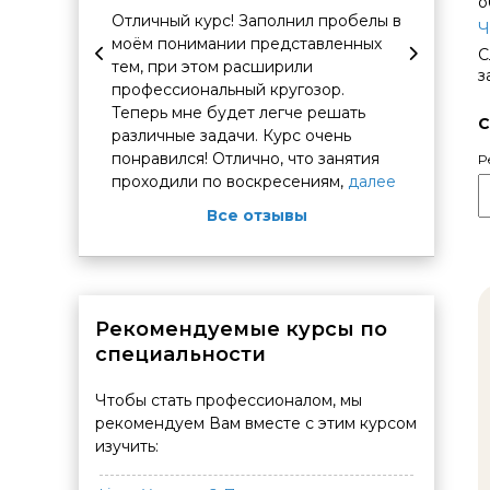
о
Отличный курс! Заполнил пробелы в
Планир
Ч
курсу
моём понимании представленных
вашем 
С
ами
тем, при этом расширили
з
льнейшем
профессиональный кругозор.
е и
Теперь мне будет легче решать
С
различные задачи. Курс очень
понравился! Отлично, что занятия
Р
проходили по воскресениям,
далее
Все отзывы
Рекомендуемые курсы по
специальности
Чтобы стать профессионалом, мы
рекомендуем Вам вместе с этим курсом
изучить: