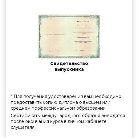
Cе
ние о
Свидетельство
межд
нии
выпускника
ации
*
Для получения удостоверения вам необходимо
предоставить копию диплома о высшем или
среднем профессиональном образовании.
Сертификаты международного образца выводятся
после окончания курса в личном кабинете
слушателя.