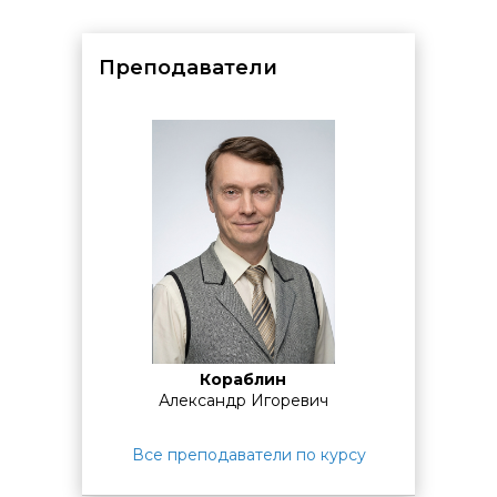
проработки материала
в компьютерных классах
Центра.
Вы можете использовать его для закрепления знаний,
выполнения домашних заданий и консультаций со
Преподаватели
специалистами.
Время предоставляется
бесплатно
по
предварительному согласованию с администратором
комплекса:
для занятий
с 10:00 до 17:10:
дополнительное
время
с 9:00 до 10:00.
для занятий
с 14:00 до 17:10:
дополнительное
время
с 13:15 до 14:00.
для занятий
с 18:30 до 21:30:
дополнительное
время
с 17:10 до 17:55.
По завершении обучения проводится
итоговая
аттестация.
Она может проходить в виде теста на
последнем занятии или основываться на результатах
выполнения практических заданий в ходе курса.
Кораблин
Александр Игоревич
Все преподаватели по курсу