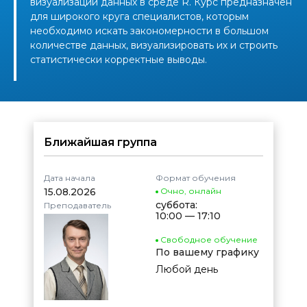
визуализации данных в среде R. Курс предназначен
для широкого круга специалистов, которым
необходимо искать закономерности в большом
количестве данных, визуализировать их и строить
статистически корректные выводы.
Ближайшая группа
Дата начала
Формат обучения
15.08.2026
Очно
,
онлайн
суббота:
Преподаватель
10:00 — 17:10
Свободное обучение
По вашему графику
Любой день