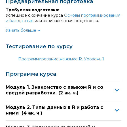
и таблицами;
Предварительная подготовка
Курс
«Язык программирования R 4.4»
предназначен
использовать формулы и факторы;
для всех специалистов, связанных с анализом данных.
Требуемая подготовка:
настраивать атрибуты объектов;
Успешное окончание курса
Основы программирования
и баз данных
, или эквивалентная подготовка.
использовать наследование и полиморфизм;
Полезная информация. Библиотеки
обрабатывать ошибки, возникающие в
для R
Узнать больше
программе;
•
Скачать (DOCX, 16KБ)
использовать трассировку кода;
Тестирование по курсу
научитесь пользоваться отладчиком;
работать с текстами и датой/временем;
Программирование на языке R. Уровень 1
использовать стандартные распределения и
базовую визуализацию данных.
Программа курса
Специалисты, обладающие этими знаниями и навыками,
Модуль 1. Знакомство с языком R и со
в настоящее время крайне востребованы.
средой разработки (2 ак. ч.)
Обучение по мировым стандартам позволяет нашим
выпускникам работать в ведущих компаниях России и
других стран. Они делают успешную карьеру и
Модуль 2. Типы данных в R и работа с
пользуются уважением работодателей.
ними (4 ак. ч.)