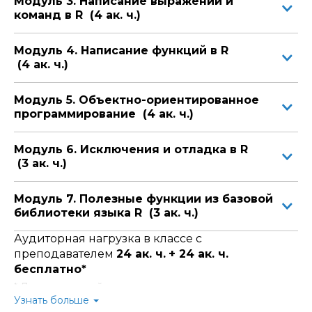
Модуль 3. Написание выражений и
команд в R (4 ак. ч.)
Модуль 4. Написание функций в R
(4 ак. ч.)
Модуль 5. Объектно-ориентированное
программирование (4 ак. ч.)
Модуль 6. Исключения и отладка в R
(3 ак. ч.)
Модуль 7. Полезные функции из базовой
библиотеки языка R (3 ак. ч.)
Аудиторная нагрузка в классе с
преподавателем
24 ак. ч.
+ 24 ак. ч.
бесплатно*
* Для слушателей курса предусмотрено
время для
самостоятельной практической отработки и
Узнать больше