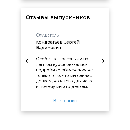
Отзывы выпускников
Слушатель:
Слушат
сандра
Кондратьев Сергей
Федото
Вадимович
Алексе
Особенно полезными на
Я полу
 имеет
данном курсе оказались
мне по
ество
подробные объяснения не
работе
ий.
только того, что мы сейчас
анализ
делаем, но и того для чего
и почему мы это делаем.
Все отзывы