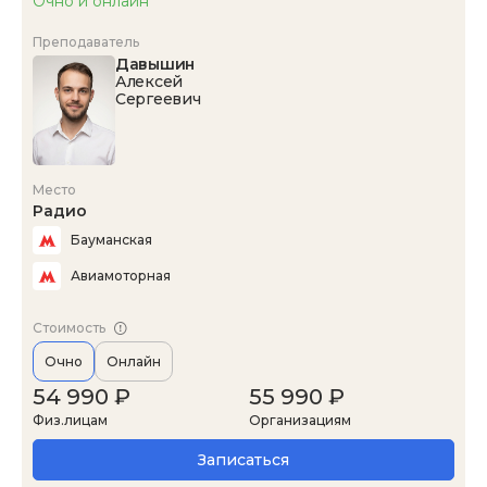
Очно и онлайн
Преподаватель
Давышин
Алексей
Сергеевич
Место
Радио
Бауманская
Авиамоторная
Стоимость
Очно
Онлайн
54 990 ₽
55 990 ₽
Физ.лицам
Организациям
Записаться