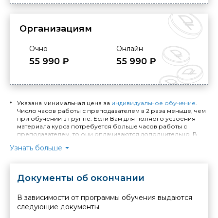
Организациям
Очно
Онлайн
55 990 ₽
55 990 ₽
Указана минимальная цена за
индивидуальное обучение
.
Число часов работы с преподавателем в 2 раза меньше, чем
при обучении в группе. Если Вам для полного усвоения
материала курса потребуется больше часов работы с
преподавателем, то они оплачиваются дополнительно. В
случае занятий по индивидуальной программе расчёт
Узнать больше
стоимости обучения и количества необходимых часов
производится отдельно.
Длительность индивидуального обучения - минимум 4
Документы об окончании
академических часа. Стоимость обучения в Москве
уточняйте у менеджера. При выездном индивидуальном
обучении устанавливается надбавка: +40% от стоимости
В зависимости от программы обучения выдаются
заказанных часов при выезде в пределах МКАД, +40% от
следующие документы:
стоимости заказанных часов и + 1% от стоимости заказанных
часов за каждый километр удаления от МКАД при выезде в