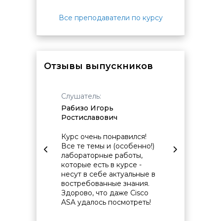
Все преподаватели по курсу
Отзывы выпускников
Слушатель:
Слушат
Рабизо Игорь
Брайчу
Ростиславович
Конста
. Очень
Курс очень понравился!
Я раньш
ься
Все те темы и (особенно!)
правил
 Нужно
лабораторные работы,
постро
которые есть в курсе -
сетей,
несут в себе актуальные в
настро
востребованные знания.
правил
Здорово, что даже Cisco
команд
ASA удалось посмотреть!
неиспр
сеть п
поняти