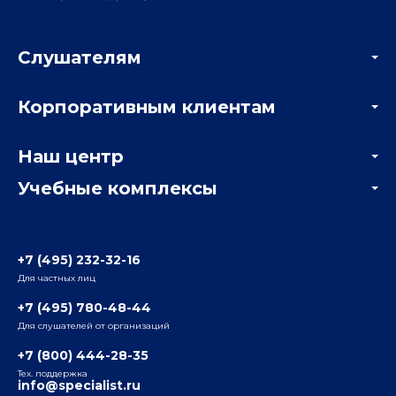
Слушателям
Акции
Корпоративным клиентам
Мастер-классы и вебинары
Корпоративным заказчикам
Онлайн-тестирование
Наш центр
Отзывы компаний
Учебные комплексы
Информация о центре
Отзывы слушателей
Белорусско-Савеловский
3-я ул. Ямского Поля, д. 32, 1-й подъезд, 5-й этаж
Наши преподаватели
+7 (495) 232-32-16
Для частных лиц
Радио
ул. Радио, д.24, корпус 1, 2-й подъезд, 2-й этаж
+7 (495) 780-48-44
Для слушателей от организаций
Таганский
+7 (800) 444-28-35
ул. Воронцовская, д. 35Б, корп.2, 5-й этаж
Тех. поддержка
info@specialist.ru