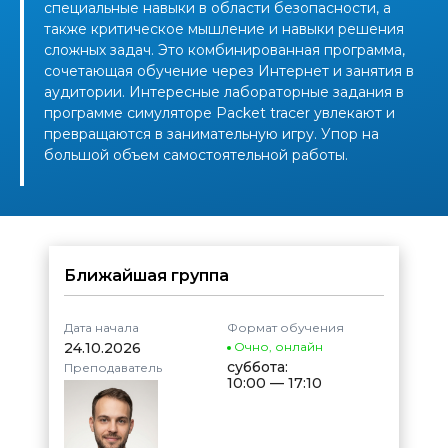
специальные навыки в области безопасности, а
также критическое мышление и навыки решения
сложных задач. Это комбинированная программа,
сочетающая обучение через Интернет и занятия в
аудитории. Интересные лабораторные задания в
программе симуляторе Packet tracer увлекают и
превращаются в занимательную игру. Упор на
большой объем самостоятельной работы.
Ближайшая группа
Дата начала
Формат обучения
24.10.2026
Очно
,
онлайн
суббота:
Преподаватель
10:00 — 17:10