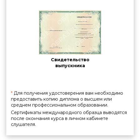
пределах Московской области. Стоимость выезда за
пределы Московской области рассчитывается
индивидуально менеджерами по работе с корпоративными
клиентами.
Для юридических лиц (организаций) указана цена,
действующая при полной предоплате.
Cе
ние о
Свидетельство
межд
нии
выпускника
ации
*
Для получения удостоверения вам необходимо
предоставить копию диплома о высшем или
среднем профессиональном образовании.
Сертификаты международного образца выводятся
после окончания курса в личном кабинете
слушателя.