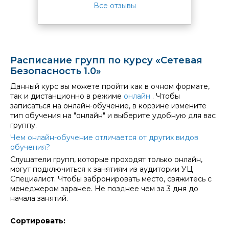
Все отзывы
книг и
упоряд
моей г
стало н
желани
практи
Расписание групп по курсу «Сетевая
знания
Безопасность 1.0»
интере
Данный курс вы можете пройти как в очном формате,
всем с
так и дистанционно в режиме
онлайн
. Чтобы
рекоме
записаться на онлайн-обучение, в корзине измените
уже не
тип обучения на "онлайн" и выберите удобную для вас
обучен
группу.
Чем онлайн-обучение отличается от других видов
обучения?
Слушатели групп, которые проходят только онлайн,
могут подключиться к занятиям из аудитории УЦ
Специалист. Чтобы забронировать место, свяжитесь с
менеджером заранее. Не позднее чем за 3 дня до
начала занятий.
Сортировать: