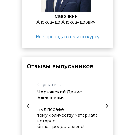
аттестация.
Она может проходить в виде теста на
последнем занятии или основываться на результатах
выполнения практических заданий в ходе курса.
Савочкин
Александр Александрович
Все преподаватели по курсу
Отзывы выпускников
Слушатель:
Слушат
Чернявский Денис
Аляутд
Алексеевич
Нябиул
курсу,
Был поражен
Качест
го новых
тому количеству материала
подгот
тать с
которое
позвол
раздо
было предоставлено!
в хоро
е.
освоит