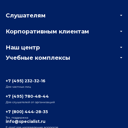
Слушателям
Акции
Корпоративным клиентам
Мастер-классы и вебинары
Корпоративным заказчикам
Онлайн-тестирование
Наш центр
Отзывы компаний
Учебные комплексы
Информация о центре
Отзывы слушателей
Белорусско-Савеловский
3-я ул. Ямского Поля, д. 32, 1-й подъезд, 5-й этаж
Наши преподаватели
+7 (495) 232-32-16
Для частных лиц
Радио
ул. Радио, д.24, корпус 1, 2-й подъезд, 2-й этаж
+7 (495) 780-48-44
Для слушателей от организаций
Таганский
+7 (800) 444-28-35
ул. Воронцовская, д. 35Б, корп.2, 5-й этаж
Тех. поддержка
info@specialist.ru
E-mail для направления вопросов