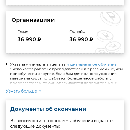
Организациям
Очно
Онлайн
36 990 ₽
36 990 ₽
Указана минимальная цена за
индивидуальное обучение
.
Число часов работы с преподавателем в 2 раза меньше, чем
при обучении в группе. Если Вам для полного усвоения
материала курса потребуется больше часов работы с
преподавателем, то они оплачиваются дополнительно. В
случае занятий по индивидуальной программе расчёт
Узнать больше
стоимости обучения и количества необходимых часов
производится отдельно.
Длительность индивидуального обучения - минимум 4
Документы об окончании
академических часа. Стоимость обучения в Москве
уточняйте у менеджера. При выездном индивидуальном
обучении устанавливается надбавка: +40% от стоимости
В зависимости от программы обучения выдаются
заказанных часов при выезде в пределах МКАД, +40% от
следующие документы:
стоимости заказанных часов и + 1% от стоимости заказанных