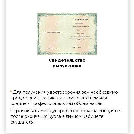
часов за каждый километр удаления от МКАД при выезде в
пределах Московской области. Стоимость выезда за
пределы Московской области рассчитывается
индивидуально менеджерами по работе с корпоративными
клиентами.
Для юридических лиц (организаций) указана цена,
действующая при полной предоплате.
Cе
ние о
Свидетельство
межд
нии
выпускника
ации
*
Для получения удостоверения вам необходимо
предоставить копию диплома о высшем или
среднем профессиональном образовании.
Сертификаты международного образца выводятся
после окончания курса в личном кабинете
слушателя.