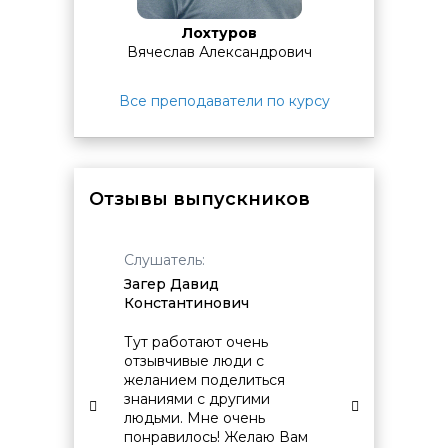
руководителей ИТ-подразделений, которым нужен
выполнения практических заданий в ходе курса.
измеримый результат на практическом стенде, а не
Лохтуров
обзор инструментов в отрыве от задач компании.
Вячеслав Александрович
Все преподаватели по курсу
Отзывы выпускников
Слушатель:
Слушат
Загер Давид
Милов
Константинович
Михай
овремя
Тут работают очень
Удобст
отзывчивые люди с
учебно
желанием поделиться
момент
знаниями с другими
непоср
людьми. Мне очень
обучен
понравилось! Желаю Вам
Инфор