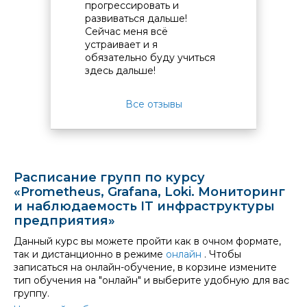
прогрессировать и
на выс
развиваться дальше!
Обратн
Сейчас меня всё
курато
устраивает и я
докуме
обязательно буду учиться
органи
здесь дальше!
Все отзывы
Расписание групп по курсу
«Prometheus, Grafana, Loki. Мониторинг
и наблюдаемость IT инфраструктуры
предприятия»
Данный курс вы можете пройти как в очном формате,
так и дистанционно в режиме
онлайн
. Чтобы
записаться на онлайн-обучение, в корзине измените
тип обучения на "онлайн" и выберите удобную для вас
группу.