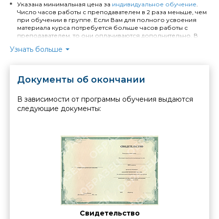
Указана минимальная цена за
индивидуальное обучение
.
Число часов работы с преподавателем в 2 раза меньше, чем
при обучении в группе. Если Вам для полного усвоения
материала курса потребуется больше часов работы с
преподавателем, то они оплачиваются дополнительно. В
случае занятий по индивидуальной программе расчёт
Узнать больше
стоимости обучения и количества необходимых часов
производится отдельно.
Длительность индивидуального обучения - минимум 4
Документы об окончании
академических часа. Стоимость обучения в Москве
уточняйте у менеджера. При выездном индивидуальном
обучении устанавливается надбавка: +40% от стоимости
В зависимости от программы обучения выдаются
заказанных часов при выезде в пределах МКАД, +40% от
следующие документы:
стоимости заказанных часов и + 1% от стоимости заказанных
часов за каждый километр удаления от МКАД при выезде в
пределах Московской области. Стоимость выезда за
пределы Московской области рассчитывается
индивидуально менеджерами по работе с корпоративными
клиентами.
Для юридических лиц (организаций) указана цена,
действующая при полной предоплате.
Cе
ние о
Свидетельство