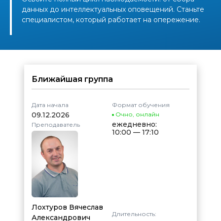
данных до интеллектуальных оповещений. Станьте
специалистом, который работает на опережение.
Ближайшая группа
Дата начала
Формат обучения
09.12.2026
Очно
,
онлайн
ежедневно:
Преподаватель
10:00 — 17:10
Лохтуров Вячеслав
Длительность:
Александрович