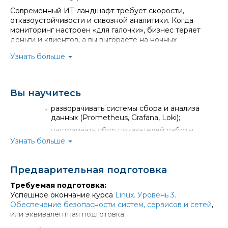
Современный ИТ-ландшафт требует скорости,
отказоустойчивости и сквозной аналитики. Когда
мониторинг настроен «для галочки», бизнес теряет
деньги и клиентов, а вы выгораете на ночных
дежурствах.
Узнать больше
Мы знаем, как это исправить.
Наш курс поможет вам пройти
путь от обычного
сбора метрик до создания полноценной системы
Вы научитесь
наблюдаемости (Observability)
, которая сама находит
аномалии и предотвращает аварии.
разворачивать системы сбора и анализа
Минимум теории — максимум работы в консоли
.
данных (Prometheus, Grafana, Loki);
Большую часть курса вы проведете на практическом
настраивать сбор показателей работы
стенде предприятия, решая реальные кейсы. Вы
системы через Prometheus с помощью
Узнать больше
научитесь отслеживать не просто загрузку процессора,
дополнительных модулей (экспортеров);
а действия пользователей и бизнес-показатели, а
автоматически находить и подключать
также настроите автоматическое реагирование на
Предварительная подготовка
собственные источники данных;
сбои.
использовать язык запросов PromQL, чтобы
Требуемая подготовка:
Что вы получите:
анализировать данные и наглядно их
Успешное окончание курса
Linux. Уровень 3.
представлять;
Освоите философию наблюдаемости
Обеспечение безопасности систем, сервисов и сетей
,
(Observability):
Перейдете от хаотичного
или эквивалентная подготовка.
настраивать сбор и анализ журналов работы
мониторинга «железа» к пониманию влияния ИТ-
системы через Loki и язык запросов LogQL;