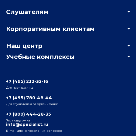
Слушателям
Акции
Корпоративным клиентам
Мастер-классы и вебинары
Корпоративным заказчикам
Онлайн-тестирование
Наш центр
Отзывы компаний
Учебные комплексы
Информация о центре
Отзывы слушателей
Белорусско-Савеловский
3-я ул. Ямского Поля, д. 32, 1-й подъезд, 5-й этаж
Наши преподаватели
+7 (495) 232-32-16
Для частных лиц
Радио
ул. Радио, д.24, корпус 1, 2-й подъезд, 2-й этаж
+7 (495) 780-48-44
Для слушателей от организаций
Таганский
+7 (800) 444-28-35
ул. Воронцовская, д. 35Б, корп.2, 5-й этаж
Тех. поддержка
info@specialist.ru
E-mail для направления вопросов
Бауманский