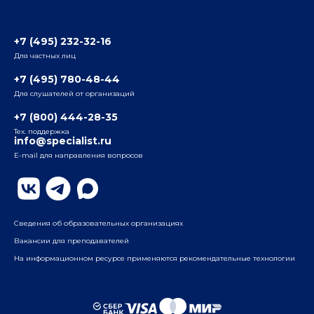
Отзывы слушателей
Белорусско-Савеловский
3-я ул. Ямского Поля, д. 32, 1-й подъезд, 5-й этаж
Наши преподаватели
+7 (495) 232-32-16
Для частных лиц
Радио
ул. Радио, д.24, корпус 1, 2-й подъезд, 2-й этаж
+7 (495) 780-48-44
Для слушателей от организаций
Таганский
+7 (800) 444-28-35
ул. Воронцовская, д. 35Б, корп.2, 5-й этаж
Тех. поддержка
info@specialist.ru
E-mail для направления вопросов
Бауманский
ул. Бауманская, д. 6, стр. 2, бизнес-центр «Виктория
Плаза», 4-й этаж
Сведения об образовательных организациях
Вакансии для преподавателей
На информационном ресурсе применяются рекомендательные технологии