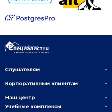
Слушателям
Акции
Корпоративным клиентам
Мастер-классы и вебинары
Корпоративным заказчикам
Онлайн-тестирование
Наш центр
Отзывы компаний
Учебные комплексы
Информация о центре