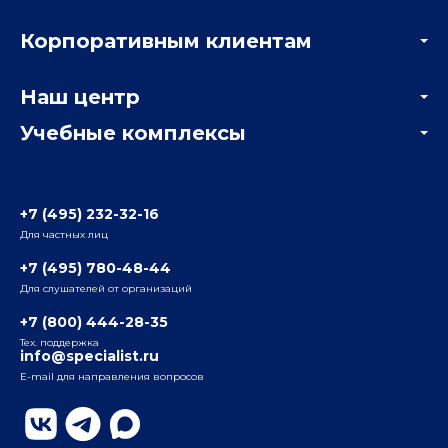
Акции
Корпоративным клиентам
Мастер-классы и вебинары
Корпоративным заказчикам
Онлайн-тестирование
Наш центр
Отзывы компаний
Учебные комплексы
Информация о центре
Отзывы слушателей
Белорусско-Савеловский
3-я ул. Ямского Поля, д. 32, 1-й подъезд, 5-й этаж
Наши преподаватели
+7 (495) 232-32-16
Для частных лиц
Радио
ул. Радио, д.24, корпус 1, 2-й подъезд, 2-й этаж
+7 (495) 780-48-44
Для слушателей от организаций
Таганский
+7 (800) 444-28-35
ул. Воронцовская, д. 35Б, корп.2, 5-й этаж
Тех. поддержка
info@specialist.ru
E-mail для направления вопросов
Бауманский
ул. Бауманская, д. 6, стр. 2, бизнес-центр «Виктория
Плаза», 4-й этаж