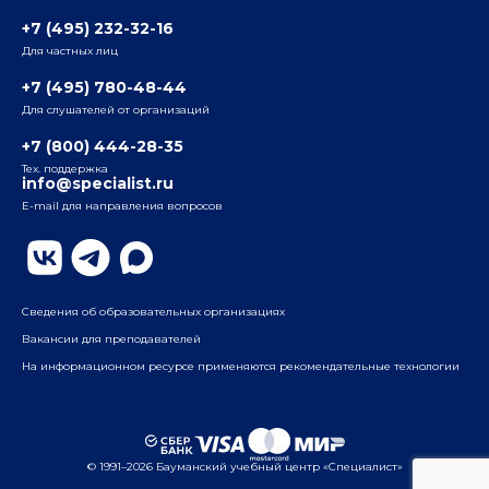
3-я ул. Ямского Поля, д. 32, 1-й подъезд, 5-й этаж
Наши преподаватели
+7 (495) 232-32-16
Для частных лиц
Радио
ул. Радио, д.24, корпус 1, 2-й подъезд, 2-й этаж
+7 (495) 780-48-44
Для слушателей от организаций
Таганский
+7 (800) 444-28-35
ул. Воронцовская, д. 35Б, корп.2, 5-й этаж
Тех. поддержка
info@specialist.ru
E-mail для направления вопросов
Бауманский
ул. Бауманская, д. 6, стр. 2, бизнес-центр «Виктория
Плаза», 4-й этаж
Сведения об образовательных организациях
Вакансии для преподавателей
На информационном ресурсе применяются рекомендательные технологии
© 1991–2026 Бауманский учебный центр «Специалист»