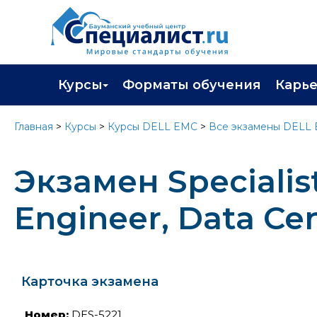
Курсы
Форматы обучения
Карь
Каталог курсов
Профор
Главная
>
Курсы
>
Курсы DELL EMC
>
Все экзамены DELL
Повышение квалификации
Популя
Экзамен Specialis
Профессиональная переподготовка
Трудоу
Экзамены вендоров
Работа 
Engineer, Data C
Программа лояльности
Подарить сертификат на обучение
Карточка экзамена
Номер:
DES-5221