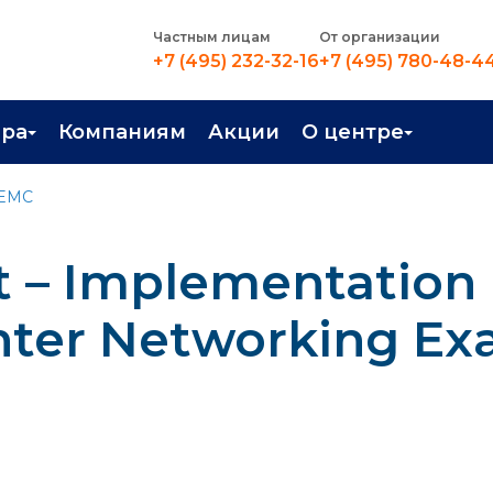
Частным лицам
От организации
+7 (495) 232-32-16
+7 (495) 780-48-4
ера
Компаниям
Акции
О центре
иентация
Контакты
 EMC
рные профессии
Новости
t – Implementation
стройство
О центре
в Центре
Преподаватели
enter Networking E
Вакансии