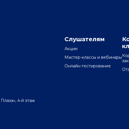
Слушателям
К
к
Акции
Ко
Мастер-классы и вебинары
за
Онлайн-тестирование
От
 Плаза», 4-й этаж