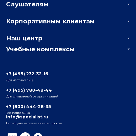
Слушателям
Акции
Корпоративным клиентам
Мастер-классы и вебинары
Корпоративным заказчикам
Онлайн-тестирование
Наш центр
Отзывы компаний
Учебные комплексы
Информация о центре
Отзывы слушателей
Белорусско-Савеловский
3-я ул. Ямского Поля, д. 32, 1-й подъезд, 5-й этаж
Наши преподаватели
+7 (495) 232-32-16
Для частных лиц
Радио
ул. Радио, д.24, корпус 1, 2-й подъезд, 2-й этаж
+7 (495) 780-48-44
Для слушателей от организаций
Таганский
+7 (800) 444-28-35
ул. Воронцовская, д. 35Б, корп.2, 5-й этаж
Тех. поддержка
info@specialist.ru
E-mail для направления вопросов
Бауманский
ул. Бауманская, д. 6, стр. 2, бизнес-центр «Виктория