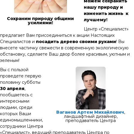
можем сохранить
нашу природу и
изменить жизнь к
Сохраним природу общими
лучшему!
усилиями!
Центр «Специалист»
предлагает Вам присоединиться к акции Настоящих
Специалистов и
посадить дерево своими руками
! Вы
внесете частичку свежести в современную экологическую
обстановку, сделаете Ваш двор более красивым, уютным и
зеленым!
Вы с пользой
проведете первую
половину субботы
30 апреля
,
пообщаетесь с
интересными
людьми, среди
Ваганов Артем Михайлович
,
которых Ваши
ландшафтный дизайнер,
единомышленники,
преподаватель Центра
сотрудники Центра
«Специалист», ведущий преподаватель Центра по