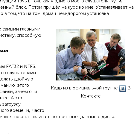
итуации точь-в-точь как у одного моего слушателя. Купил
емный блок. Потом пришёл на курс ко мне. Устанавливает на
о в том, что на том, домашнем-дорогом установка
е самыми главными.
систему, способную
ьно
мы FAT32 и NTFS.
ы со слушателями
сделать двойную
ниманию этого
Кадр из в официальной группе
В
 файлы, зачем они
Контакте
 её. А это
 загрузку
ного времени, часто
 сможет восстанавливать потерянные данные с диска.