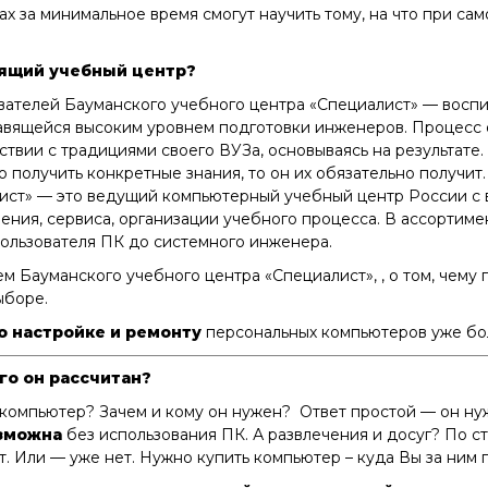
х за минимальное время смогут научить тому, на что при с
дящий учебный центр?
ателей Бауманского учебного центра «Специалист» — восп
авящейся высоким уровнем подготовки инженеров. Процесс
ствии с традициями своего ВУЗа, основываясь на результате.
о получить конкретные знания, то он их обязательно получит.
лист» — это ведущий компьютерный учебный центр России с
ения, сервиса, организации учебного процесса. В ассортиме
пользователя ПК до системного инженера.
Бауманского учебного центра «Специалист», , о том, чему 
ыборе.
о настройке и ремонту
персональных компьютеров уже бол
го он рассчитан?
компьютер? Зачем и кому он нужен? Ответ простой — он ну
зможна
без использования ПК. А развлечения и досуг? По ст
т. Или — уже нет. Нужно купить компьютер – куда Вы за ним