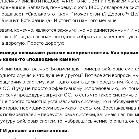
ственный анализ и подбор. А кто-то нет. Вот и получаем мы с
ременное. Заплатил, по-моему, около 1800 долларов за сист
прашивает:
«Сколько этот „комп“ может стоить? Дорого?»
Дел
-15 минут. Есть разница? И стоит он намного меньше.
азвали, конечно, являются важными, но не единственными и н
агают. Иногда, салонам, выгоднее собрать не качественную 
, а дорогую. Просто дорогую.
иногда возникают разные «неприятности». Как правил
ь какие-то «подводные камни»?
 И они бывают разные. Возьмём для примера файловые систе
дного случая и что лучше в другом? Вот все эти вопросы м
ерационную систему, как подготовить диск перед этим. Как 
ве ОС. Я учу не просто эффективному использованию, но по
ет саму процедуру загрузки ОС, то есть что такое системные
 не просто грамотно устанавливать систему, но и обслуживать
 которые периодически возникают с софтом. Восстанавливать
 пользователей – переустановка системы, занимающая так м
руктуру файловых систем, то, набравшись немного опыта, он
? И делают автоматически.