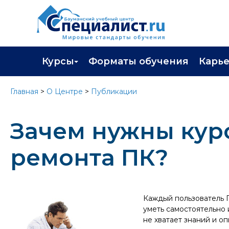
Курсы
Форматы обучения
Карь
Каталог курсов
Профор
Главная
>
О Центре
>
Публикации
Повышение квалификации
Популя
Зачем нужны кур
Профессиональная переподготовка
Трудоу
Экзамены вендоров
Работа 
ремонта ПК?
Программа лояльности
Подарить сертификат на обучение
Каждый пользователь П
уметь самостоятельно 
не хватает знаний и оп