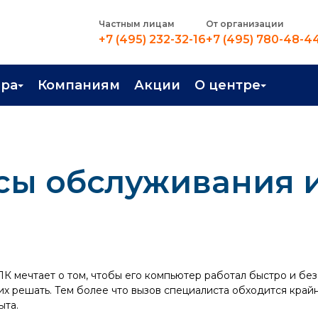
Частным лицам
От организации
+7 (495) 232-32-16
+7 (495) 780-48-4
ера
Компаниям
Акции
О центре
иентация
Контакты
рные профессии
Новости
сы обслуживания 
стройство
О центре
в Центре
Преподаватели
Вакансии
К мечтает о том, чтобы его компьютер работал быстро и без
их решать. Тем более что вызов специалиста обходится крайн
ыта.