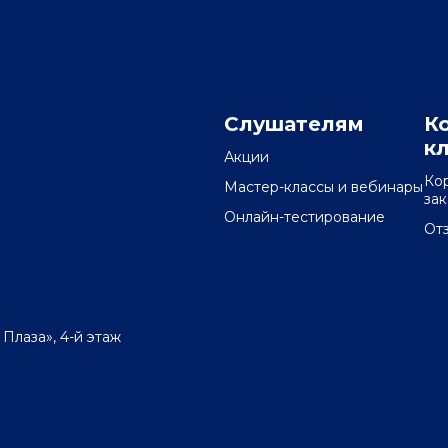
Слушателям
К
к
Акции
Ко
Мастер-классы и вебинары
за
Онлайн-тестирование
От
 Плаза», 4-й этаж