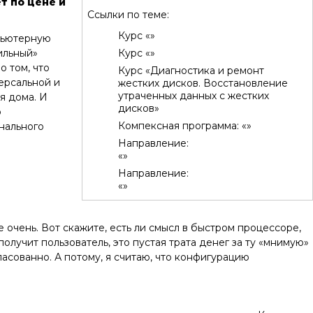
т по цене и
Ссылки по теме:
Курс «»
мпьютерную
ильный»
Курс «»
о том, что
Курс «Диагностика и ремонт
ерсальной и
жестких дисков. Восстановление
утраченных данных с жестких
я дома. И
дисков»
о
Компексная программа: «»
нального
Направление:
«»
Направление:
«»
 очень. Вот скажите, есть ли смысл в быстром процессоре,
олучит пользователь, это пустая трата денег за ту «мнимую»
ласованно. А потому, я считаю, что конфигурацию