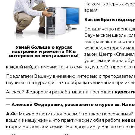
На компьютерных курса
время.
Как выбрать подхо
Большинство преподав
Бауманской школы, сл
выстраивают в соответ
Узнай больше о курсах
человек, которому над
настройки и ремонта ПК в
закон. Центр «Специа
интервью со специалистом!
уровнем качества обуч
каждый найдёт именно то, что ему по душе. От простого 
Предлагаем Вашему вниманию интервью с преподавателем 
научиться на курсах, и на что обращать внимание при их в
Алексей Федорович разрабатывает и преподает
курсы п
— Алексей Федорович, расскажите о курсе «». На ко
А.Ф.:
Можно ответить вопросом. Что такое персональный 
вошли в нашу жизнь, что практически любая работа
нево
второй московской семьи. Но, допустим, у Вас его еще не