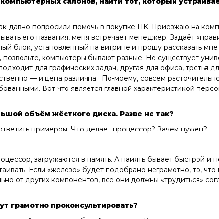
омпьютерных салонов, найти тот, который устраивае
так давно попросили помочь в покупке ПК. Приезжаю на ко
зывать его названия, меня встречает менеджер. Задаёт «прав
ый блок, установленный на витрине и прошу рассказать мне 
 позвольте, компьютеры бывают разные. Не существует унив
дходит для графических задач, другая для офиса, третья дл
ственно — и цена различна. По-моему, совсем расточительн
бованными. Вот что является главной характеристикой персо
ьшой объём жёсткого диска. Разве не так?
у ответить примером. Что делает процессор? Зачем нужен?
ессор, загружаются в память. А память бывает быстрой и не
вать. Если «железо» будет подобрано неграмотно, то, что п
ьно от других компонентов, все они должны «трудиться» сог
гут грамотно проконсультировать?