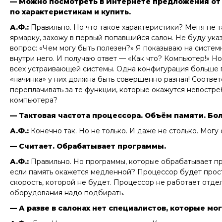
— Можно посмотреть в Интернете предложения от к
по характеристикам и купить.
А.Ф.:
Правильно. Но что такое характеристики? Меня не 
ярмарку, захожу в первый попавшийся салон. Не буду ука
вопрос:
«Чем могу быть полезен?»
Я показываю на системн
внутри него. И получаю ответ —
«Как что? Компьютер!»
Но,
всех устраивающей системы. Одна конфигурация больше по
«начинка» у них должна быть совершенно разная! Соответ
переплачивать за те функции, которые окажутся невостре
компьютера?
— Тактовая частота процессора. Объём памяти. Бол
А.Ф.:
Конечно так. Но не только. И даже не столько. Мог
— Считает. Обрабатывает программы.
А.Ф.:
Правильно. Но программы, которые обрабатывает проц
если память окажется медленной? Процессор будет простаи
скорость, которой не будет. Процессор не работает отдел
оборудования надо подбирать.
— А разве в салонах нет специалистов, которые мо