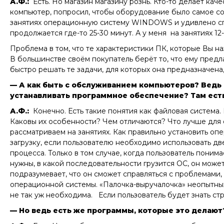
А.Ф.:
Есть. Но магазин магазину рознь. Кто-то делает каче
компьютер, попросил, чтобы оборудование было самое сов
занятиях операционную систему WINDOWS и удивлено с
продолжается где-то 25-30 минут. А у меня на занятиях 12
Проблема в том, что те характеристики ПК, которые Вы н
В большинстве своём покупатель берёт то, что ему предл
быстро решать те задачи, для которых она предназначена
— А как быть с обслуживанием компьютеров? Ведь 
устанавливать программное обеспечение? Там ест
А.Ф.:
Конечно. Есть такие понятия как файловая система.
Каковы их особенности? Чем отличаются? Что лучше для о
рассматриваем на занятиях. Как правильно установить оп
загрузку, если пользователю необходимо использовать д
процесса. Только в том случае, когда пользователь понима
нужны, в какой последовательности грузится ОС, он может
подразумевает, что он сможет справляться с проблемами,
операционной системы. «Палочка-выручалочка» неопытных
не так уж необходима. Если пользователь будет знать ст
— Но ведь есть же программы, которые это делают