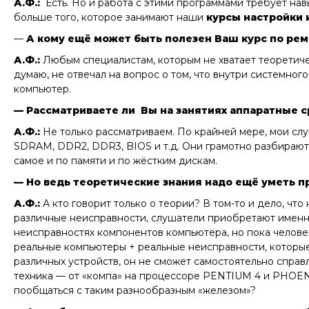
А.Ф.:
Есть. Но и работа с этими программами требует навы
больше того, которое занимают наши
курсы настройки 
—
А кому ещё может быть полезен Ваш курс по рем
А.Ф.:
Любым специалистам, которым не хватает теоретичес
думаю, не отвечал на вопрос о том, что внутри системног
компьютер.
— Рассматриваете ли Вы на занятиях аппаратные
А.Ф.:
Не только рассматриваем. По крайней мере, мои сл
SDRAM, DDR2, DDR3, BIOS и т.д. Они грамотно разбираютс
самое и по памяти и по жёстким дискам.
— Но ведь теоретические знания надо ещё уметь пр
А.Ф.:
А кто говорит только о теории? В том-то и дело, чт
различные неисправности, слушатели приобретают именно
неисправностях компонентов компьютера, но пока человек
реальные компьютеры + реальные неисправности, которые
различных устройств, он не сможет самостоятельно справля
техника — от
«компа»
на процессоре PENTIUM 4 и PHOENO
пообщаться с таким разнообразным
«железом»
?