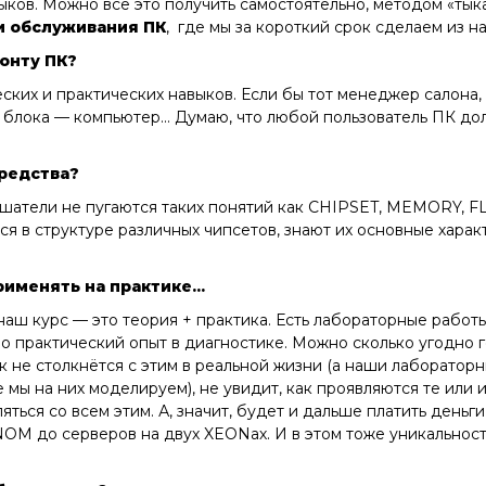
ков. Можно всё это получить самостоятельно, методом «тыка
и обслуживания ПК
, где мы за короткий срок сделаем из 
онту ПК?
ких и практических навыков. Если бы тот менеджер салона, о
о блока — компьютер... Думаю, что любой пользователь ПК до
 средства?
ушатели не пугаются таких понятий как CHIPSET, MEMORY, 
я в структуре различных чипсетов, знают их основные харак
именять на практике...
о наш курс — это теория + практика. Есть лабораторные рабо
 практический опыт в диагностике. Можно сколько угодно г
 не столкнётся с этим в реальной жизни (а наши лабораторн
 мы на них моделируем), не увидит, как проявляются те или
ться со всем этим. А, значит, будет и дальше платить деньг
M до серверов на двух XEONах. И в этом тоже уникальнос