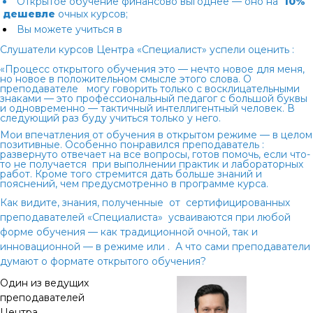
Открытое обучение финансово выгоднее — оно на
10%
дешевле
очных курсов;
Вы можете учиться в
Слушатели курсов Центра «Специалист» успели оценить
:
«
Процесс открытого обучения это — нечто новое для меня,
но новое в положительном смысле этого слова. О
преподавателе
могу говорить только с восклицательными
знаками — это профессиональный педагог с большой буквы
и одновременно — тактичный интеллигентный человек. В
следующий раз буду учиться только у него.
Мои впечатления от обучения в открытом режиме — в целом
позитивные. Особенно понравился преподаватель
:
развернуто отвечает на все вопросы, готов помочь, если что-
то не получается при выполнении практик и лабораторных
работ. Кроме того
стремится дать больше знаний и
пояснений, чем предусмотренно в программе курса.
Как видите, знания, полученные от сертифицированных
преподавателей «Специалиста» усваиваются при любой
форме обучения — как традиционной очной, так и
инновационной — в режиме
или
. А что сами преподаватели
думают о формате открытого обучения?
Один из ведущих
преподавателей
Центра