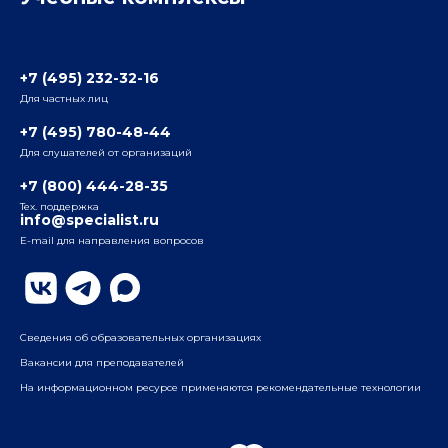
Отзывы слушателей
Белорусско-Савеловский
3-я ул. Ямского Поля, д. 32, 1-й подъезд, 5-й этаж
Наши преподаватели
+7 (495) 232-32-16
Для частных лиц
Радио
ул. Радио, д.24, корпус 1, 2-й подъезд, 2-й этаж
+7 (495) 780-48-44
Для слушателей от организаций
Таганский
+7 (800) 444-28-35
ул. Воронцовская, д. 35Б, корп.2, 5-й этаж
Тех. поддержка
info@specialist.ru
E-mail для направления вопросов
Бауманский
ул. Бауманская, д. 6, стр. 2, бизнес-центр «Виктория
Плаза», 4-й этаж
Сведения об образовательных организациях
Вакансии для преподавателей
На информационном ресурсе применяются рекомендательные технологии