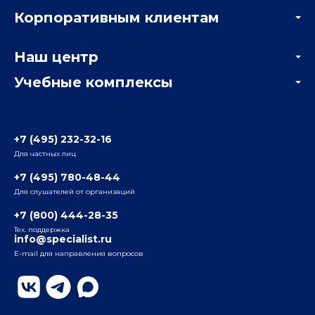
Акции
Корпоративным клиентам
Мастер-классы и вебинары
Корпоративным заказчикам
Онлайн-тестирование
Наш центр
Отзывы компаний
Учебные комплексы
Информация о центре
Отзывы слушателей
Белорусско-Савеловский
3-я ул. Ямского Поля, д. 32, 1-й подъезд, 5-й этаж
Наши преподаватели
+7 (495) 232-32-16
Для частных лиц
Радио
ул. Радио, д.24, корпус 1, 2-й подъезд, 2-й этаж
+7 (495) 780-48-44
Для слушателей от организаций
Таганский
+7 (800) 444-28-35
ул. Воронцовская, д. 35Б, корп.2, 5-й этаж
Тех. поддержка
info@specialist.ru
E-mail для направления вопросов
Бауманский
ул. Бауманская, д. 6, стр. 2, бизнес-центр «Виктория
Плаза», 4-й этаж