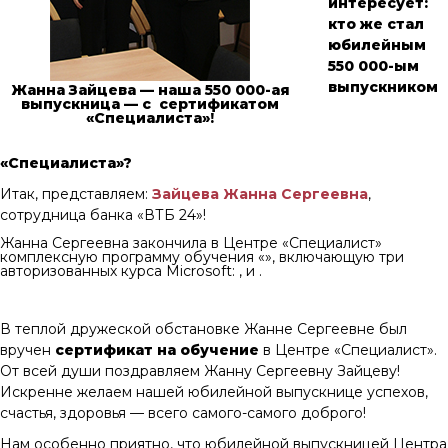
интересует:
кто же стал
юбилейным
550 000-ым
выпускником
Жанна Зайцева — наша 550 000-ая
выпускница — с сертификатом
«Специалиста»!
«Специалиста»?
Итак, представляем:
Зайцева Жанна Сергеевна
,
сотрудница банка «ВТБ 24»!
Жанна Сергеевна закончила в Центре «Специалист»
комплексную программу обучения «», включающую три
авторизованных курса Microsoft: , и .
В теплой дружеской обстановке Жанне Сергеевне был
вручен
сертификат на обучение
в Центре «Специалист».
От всей души поздравляем Жанну Сергеевну Зайцеву!
Искренне желаем нашей юбилейной выпускнице успехов,
счастья, здоровья — всего самого-самого доброго!
Нам особенно приятно, что юбилейной выпускницей Центра