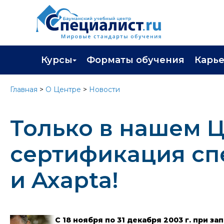
Курсы
Форматы обучения
Карь
Каталог курсов
Профор
Главная
>
О Центре
>
Новости
Повышение квалификации
Популя
Только в нашем Ц
Профессиональная переподготовка
Трудоу
Экзамены вендоров
Работа 
сертификация спе
Программа лояльности
и Axapta!
Подарить сертификат на обучение
С 18 ноября по 31 декабря 2003 г. при 