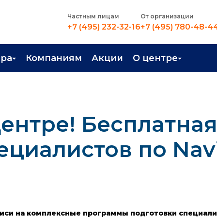
Частным лицам
От организации
+7 (495) 232-32-16
+7 (495) 780-48-4
ера
Компаниям
Акции
О центре
иентация
Контакты
рные профессии
Новости
ентре! Бесплатна
стройство
О центре
в Центре
Преподаватели
циалистов по Navi
Вакансии
записи на комплексные программы подготовки специалис