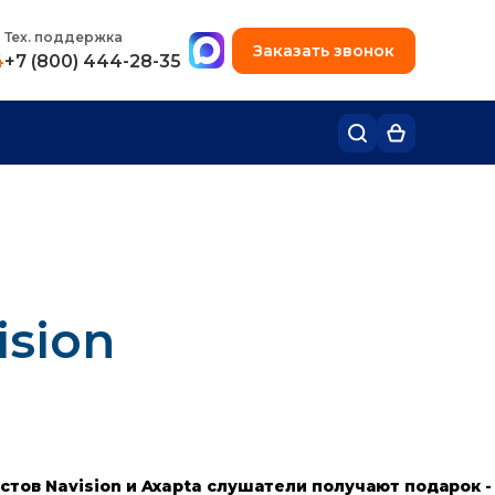
+7 (495) 780-48-49
Тех. поддержка
Заказать звонок
4
+7 (800) 444-28-35
я
sion
тов Navision и Axapta
слушатели получают подарок -