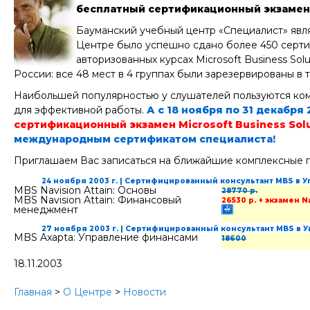
бесплатный сертификационный экзамен M
Бауманский учебный центр «Специалист» являе
Центре было успешно сдано более 450 сертиф
авторизованных курсах Microsoft Business Solu
России: все 48 мест в 4 группах были зарезервированы в
Наибольшей популярностью у слушателей пользуются ком
для эффективной работы.
А с 18 ноября по 31 декабр
сертификационный экзамен Microsoft Business Sol
международным сертификатом специалиста!
Приглашаем Вас записаться на ближайшие комплексные 
24 ноября 2003 г. | Сертифицированный консультант MBS в 
MBS Navision Attain: Основы
28770 р.
MBS Navision Attain: Финансовый
26530 р.
+ экзамен N
менеджмент
27 ноября 2003 г. | Сертифицированный консультант MBS в 
MBS Axapta: Управление финансами
18600
18.11.2003
Главная
>
О Центре
>
Новости