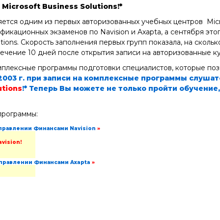
icrosoft Business Solutions!*
тся одним из первых авторизованных учебных центров Micros
икационных экзаменов по Navision и Axapta, а сентября это
tions. Скорость заполнения первых групп показала, на скольк
 течение 10 дней после открытия записи на авторизованные 
плексные программы подготовки специалистов, которые поз
я 2003 г. при записи на комплексные программы слуша
utions
!* Теперь Вы можете не только пройти обучение
программы:
Управлении Финансами Navision
»
avision!
Управлении Финансами Axapta
»