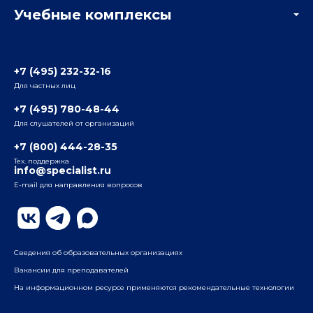
Учебные комплексы
Информация о центре
Отзывы слушателей
Белорусско-Савеловский
3-я ул. Ямского Поля, д. 32, 1-й подъезд, 5-й этаж
Наши преподаватели
+7 (495) 232-32-16
Для частных лиц
Радио
ул. Радио, д.24, корпус 1, 2-й подъезд, 2-й этаж
+7 (495) 780-48-44
Для слушателей от организаций
Таганский
+7 (800) 444-28-35
ул. Воронцовская, д. 35Б, корп.2, 5-й этаж
Тех. поддержка
info@specialist.ru
E-mail для направления вопросов
Бауманский
ул. Бауманская, д. 6, стр. 2, бизнес-центр «Виктория
Плаза», 4-й этаж
Сведения об образовательных организациях
Вакансии для преподавателей
На информационном ресурсе применяются рекомендательные технологии