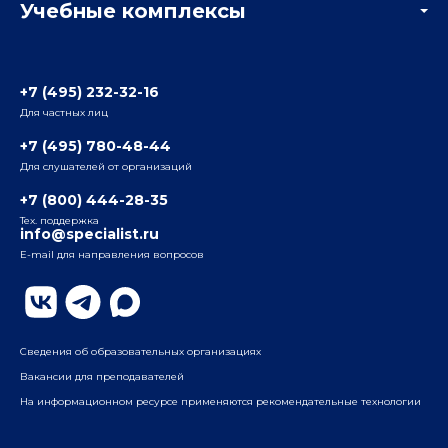
Учебные комплексы
Информация о центре
Отзывы слушателей
Белорусско-Савеловский
3-я ул. Ямского Поля, д. 32, 1-й подъезд, 5-й этаж
Наши преподаватели
+7 (495) 232-32-16
Для частных лиц
Радио
ул. Радио, д.24, корпус 1, 2-й подъезд, 2-й этаж
+7 (495) 780-48-44
Для слушателей от организаций
Таганский
+7 (800) 444-28-35
ул. Воронцовская, д. 35Б, корп.2, 5-й этаж
Тех. поддержка
info@specialist.ru
E-mail для направления вопросов
Бауманский
ул. Бауманская, д. 6, стр. 2, бизнес-центр «Виктория
Плаза», 4-й этаж
Сведения об образовательных организациях
Вакансии для преподавателей
На информационном ресурсе применяются рекомендательные технологии