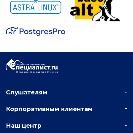
Слушателям
Акции
Корпоративным клиентам
Мастер-классы и вебинары
Корпоративным заказчикам
Онлайн-тестирование
Наш центр
Отзывы компаний