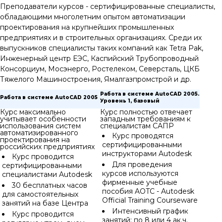
Преподаватели курсов - сертифицированные специалисты,
обладающими многолетним опытом автоматизации
проектирования на крупнейших промышленных
предприятиях и в строительных организациях. Среди их
выпускников специалисты таких компаний как Tetra Pak,
Инженерный центр ЕЭС, Каспийский Трубопроводный
Консорциум, Мосэнерго, Ростелеком, Северсталь, ЦКБ
Тяжелого Машиностроения, Ямалгазпромстрой и др.
Работа в системе AutoCAD 2005.
Работа в системе AutoCAD 2005
Уровень 1, базовый
Курс максимально
Курс полностью отвечает
учитывает особенности
западным требованиям к
использования систем
специалистам САПР
автоматизированного
Курс проводятся
проектирования на
сертифицированными
российских предприятиях
инструкторами Autodesk
Курс проводится
Для проведения
сертифицированными
курсов используются
специалистами Autodesk
фирменные учебные
30 бесплатных часов
пособия AOTC - Autodesk
для самостоятельных
Official Training Courseware
занятий на базе Центра
Интенсивный график
Курс проводится
занятий: по 8 или 4 ак.ч.