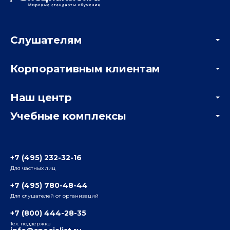
Слушателям
Акции
Корпоративным клиентам
Мастер-классы и вебинары
Корпоративным заказчикам
Онлайн-тестирование
Наш центр
Отзывы компаний
Учебные комплексы
Информация о центре
Отзывы слушателей
Белорусско-Савеловский
3-я ул. Ямского Поля, д. 32, 1-й подъезд, 5-й этаж
Наши преподаватели
+7 (495) 232-32-16
Для частных лиц
Радио
ул. Радио, д.24, корпус 1, 2-й подъезд, 2-й этаж
+7 (495) 780-48-44
Для слушателей от организаций
Таганский
+7 (800) 444-28-35
ул. Воронцовская, д. 35Б, корп.2, 5-й этаж
Тех. поддержка