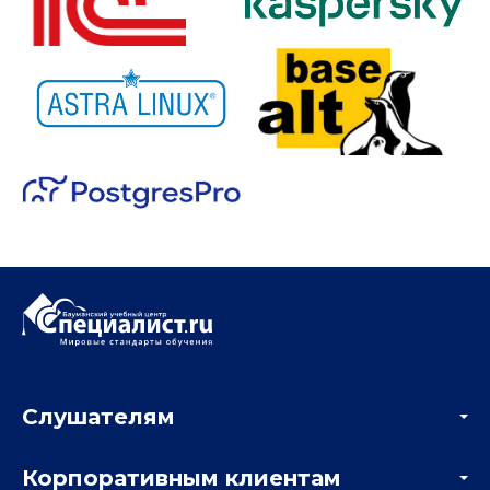
Слушателям
Акции
Корпоративным клиентам
Мастер-классы и вебинары