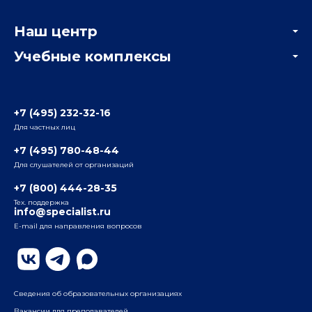
Корпоративным заказчикам
Онлайн-тестирование
Наш центр
Отзывы компаний
Учебные комплексы
Информация о центре
Отзывы слушателей
Белорусско-Савеловский
3-я ул. Ямского Поля, д. 32, 1-й подъезд, 5-й этаж
Наши преподаватели
+7 (495) 232-32-16
Для частных лиц
Радио
ул. Радио, д.24, корпус 1, 2-й подъезд, 2-й этаж
+7 (495) 780-48-44
Для слушателей от организаций
Таганский
+7 (800) 444-28-35
ул. Воронцовская, д. 35Б, корп.2, 5-й этаж
Тех. поддержка
info@specialist.ru
E-mail для направления вопросов
Бауманский
ул. Бауманская, д. 6, стр. 2, бизнес-центр «Виктория
Плаза», 4-й этаж
Сведения об образовательных организациях
Вакансии для преподавателей