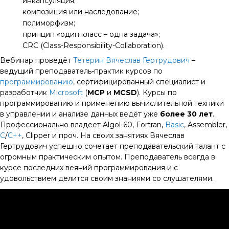
инкапсуляция;
композиция или наследование;
полиморфизм;
принцип «один класс – одна задача»;
CRC (Class-Responsibility-Collaboration).
Вебинар проведёт
Тетерин Вячеслав Гертрудович
–
ведущий преподаватель-практик курсов по
программированию
, сертифицированный специалист и
разработчик
Microsoft
(
MCP
и
MCSD
). Курсы по
программированию и применению вычислительной техники
в управлении и анализе данных ведёт уже
более 30 лет
.
Профессионально владеет Algol-60, Fortran,
Basic
, Assembler,
C
/
C++
, Clipper и проч. На своих занятиях Вячеслав
Гертрудович успешно сочетает преподавательский талант с
огромным практическим опытом. Преподаватель всегда в
курсе последних веяний программирования и с
удовольствием делится своим знаниями со слушателями.