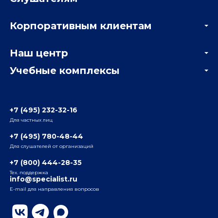
Акции
Корпоративным клиентам
Мастер-классы и вебинары
Корпоративным заказчикам
Онлайн-тестирование
Наш центр
Отзывы компаний
Учебные комплексы
Информация о центре
Отзывы слушателей
Белорусско-Савеловский
3-я ул. Ямского Поля, д. 32, 1-й подъезд, 5-й этаж
Наши преподаватели
+7 (495) 232-32-16
Для частных лиц
Радио
ул. Радио, д.24, корпус 1, 2-й подъезд, 2-й этаж
+7 (495) 780-48-44
Для слушателей от организаций
Таганский
+7 (800) 444-28-35
ул. Воронцовская, д. 35Б, корп.2, 5-й этаж
Тех. поддержка
info@specialist.ru
E-mail для направления вопросов
Бауманский
ул. Бауманская, д. 6, стр. 2, бизнес-центр «Виктория
Плаза», 4-й этаж