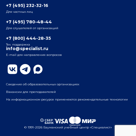
+7 (495) 232-32-16
Для частных лиц
Радио
ул. Радио, д.24, корпус 1, 2-й подъезд, 2-й этаж
+7 (495) 780-48-44
Для слушателей от организаций
Таганский
+7 (800) 444-28-35
ул. Воронцовская, д. 35Б, корп.2, 5-й этаж
Тех. поддержка
info@specialist.ru
E-mail для направления вопросов
Бауманский
ул. Бауманская, д. 6, стр. 2, бизнес-центр «Виктория
Плаза», 4-й этаж
Сведения об образовательных организациях
Вакансии для преподавателей
На информационном ресурсе применяются рекомендательные технологии
© 1991–2026 Бауманский учебный центр «Специалист»