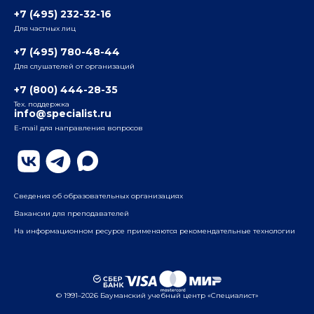
+7 (495) 232-32-16
Для частных лиц
Радио
ул. Радио, д.24, корпус 1, 2-й подъезд, 2-й этаж
+7 (495) 780-48-44
Для слушателей от организаций
Таганский
+7 (800) 444-28-35
ул. Воронцовская, д. 35Б, корп.2, 5-й этаж
Тех. поддержка
info@specialist.ru
E-mail для направления вопросов
Бауманский
ул. Бауманская, д. 6, стр. 2, бизнес-центр «Виктория
Плаза», 4-й этаж
Сведения об образовательных организациях
Вакансии для преподавателей
На информационном ресурсе применяются рекомендательные технологии
© 1991–2026 Бауманский учебный центр «Специалист»