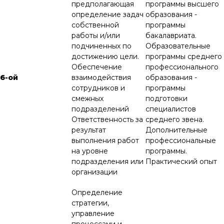
предполагающая
программы высшего
определение задач
образования -
собственной
программы
работы и/или
бакалавриата.
подчиненных по
Образовательные
достижению цели.
программы среднего
Обеспечение
профессионального
6-ой
взаимодействия
образования -
сотрудников и
программы
смежных
подготовки
подразделений
специалистов
Ответственность за
среднего звена.
результат
Дополнительные
выполнения работ
профессиональные
на уровне
программы.
подразделения или
Практический опыт
организации
Определение
стратегии,
управление
процессами и