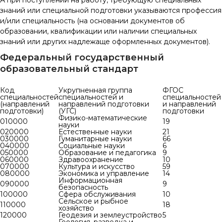
знаний или специальной подготовки указываются профессия
и/или специальность (на основании документов об
образовании, квалификации или наличии специальных
знаний или других надлежаще оформленных документов).
Федеральный государственный
образовательный стандарт
Код
Укрупненная группа
ФГОС
специальностей
специальностей и
специальностей
(направлений
направлений подготовки
и направлений
подготовки)
(УГС)
подготовки
Физико-математические
010000
19
науки
020000
Естественные науки
21
030000
Гуманитарные науки
66
040000
Социальные науки
6
050000
Образование и педагогика
9
060000
Здравоохранение
10
070000
Культура и искусство
59
080000
Экономика и управление
14
Информационная
090000
9
безопасность
100000
Сфера обслуживания
10
Сельское и рыбное
110000
18
хозяйство
120000
Геодезия и землеустройство
5
Геология, разведка и