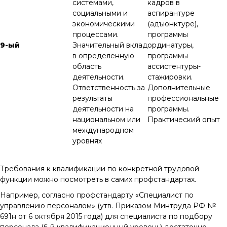
системами,
кадров в
социальными и
аспирантуре
экономическими
(адъюнктуре),
процессами.
программы
9-ый
Значительный вклад
ординатуры,
в определенную
программы
область
ассистентуры-
деятельности.
стажировки.
Ответственность за
Дополнительные
результаты
профессиональные
деятельности на
программы.
национальном или
Практический опыт
международном
уровнях
Требования к квалификации по конкретной трудовой
функции можно посмотреть в самих профстандартах.
Например, согласно профстандарту «Специалист по
управлению персоналом» (утв. Приказом Минтруда РФ №
691н от 6 октября 2015 года) для специалиста по подбору
персонала (6-й квалификационный уровень) достаточно