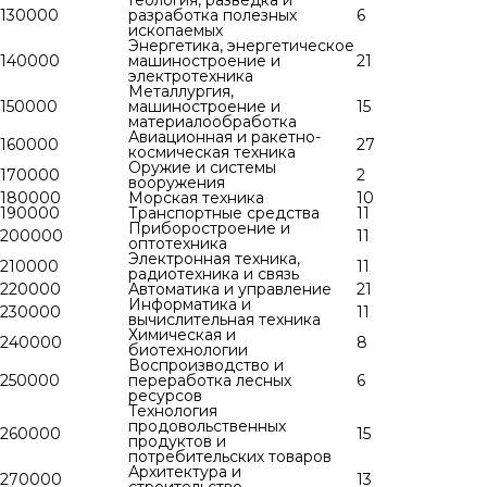
130000
разработка полезных
6
ископаемых
Энергетика, энергетическое
140000
машиностроение и
21
электротехника
Металлургия,
150000
машиностроение и
15
материалообработка
Авиационная и ракетно-
160000
27
космическая техника
Оружие и системы
170000
2
вооружения
180000
Морская техника
10
190000
Транспортные средства
11
Приборостроение и
200000
11
оптотехника
Электронная техника,
210000
11
радиотехника и связь
220000
Автоматика и управление
21
Информатика и
230000
11
вычислительная техника
Химическая и
240000
8
биотехнологии
Воспроизводство и
250000
переработка лесных
6
ресурсов
Технология
продовольственных
260000
15
продуктов и
потребительских товаров
Архитектура и
270000
13
строительство