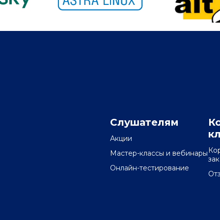
Слушателям
К
к
Акции
Ко
Мастер-классы и вебинары
за
Онлайн-тестирование
От