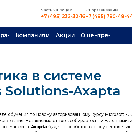
Частным лицам
От организации
+7 (495) 232-32-16
+7 (495) 780-48-4
ера
Компаниям
Акции
О центре
иентация
Контакты
рные профессии
Новости
тика в системе
стройство
О центре
в Центре
Преподаватели
s Solutions-Axapta
Вакансии
але обучения по новому авторизованному курсу Microsoft - 
ствования. Независимо от того, собираетесь ли Вы оптимизи
ного магазина,
Axapta
будет способствовать осуществлению 