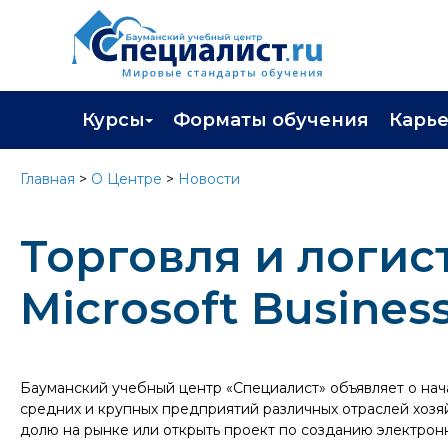
Курсы
Форматы обучения
Карь
Каталог курсов
Профор
Главная
>
О Центре
>
Новости
Повышение квалификации
Популя
Торговля и логис
Профессиональная переподготовка
Трудоу
Экзамены вендоров
Работа 
Microsoft Busines
Программа лояльности
Подарить сертификат на обучение
Бауманский учебный центр «Специалист» объявляет о нач
средних и крупных предприятий различных отраслей хозяй
долю на рынке или открыть проект по созданию электрон