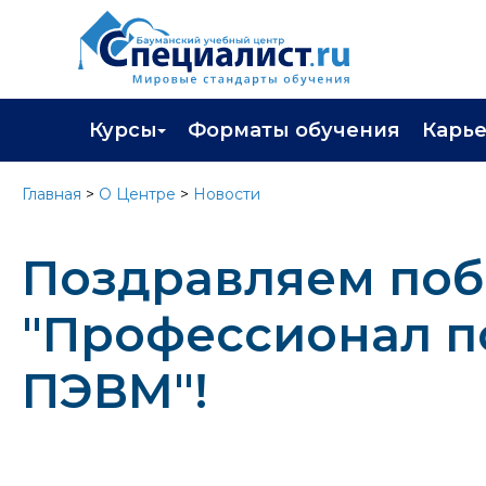
Курсы
Форматы обучения
Карь
Каталог курсов
Профор
Главная
>
О Центре
>
Новости
Повышение квалификации
Популя
Поздравляем поб
Профессиональная переподготовка
Трудоу
Экзамены вендоров
Работа 
"Профессионал п
Программа лояльности
ПЭВМ"!
Подарить сертификат на обучение