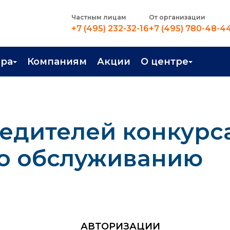
Частным лицам
От организации
+7 (495) 232-32-16
+7 (495) 780-48-4
ера
Компаниям
Акции
О центре
иентация
Контакты
рные профессии
Новости
едителей конкурс
стройство
О центре
в Центре
Преподаватели
о обслуживанию
Вакансии
АВТОРИЗАЦИИ