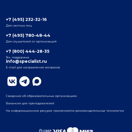
Отзывы слушателей
Белорусско-Савеловский
3-я ул. Ямского Поля, д. 32, 1-й подъезд, 5-й этаж
Наши преподаватели
+7 (495) 232-32-16
Для частных лиц
Радио
ул. Радио, д.24, корпус 1, 2-й подъезд, 2-й этаж
+7 (495) 780-48-44
Для слушателей от организаций
Таганский
+7 (800) 444-28-35
ул. Воронцовская, д. 35Б, корп.2, 5-й этаж
Тех. поддержка
info@specialist.ru
E-mail для направления вопросов
Бауманский
ул. Бауманская, д. 6, стр. 2, бизнес-центр «Виктория
Плаза», 4-й этаж
Сведения об образовательных организациях
Вакансии для преподавателей
На информационном ресурсе применяются рекомендательные технологии