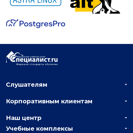
Слушателям
Акции
Корпоративным клиентам
Мастер-классы и вебинары
Корпоративным заказчикам
Онлайн-тестирование
Наш центр
Отзывы компаний
Учебные комплексы
Информация о центре