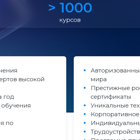
> 1000
курсов
учения
Авторизованные
ертов высокой
мира
Престижные ро
а год
сертификаты
 обучения
Уникальные те
Корпоративное
я по
Индивидуальн
Трудоустройст