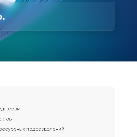
.
еджерам
ектов
ресурсных подразделений