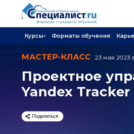
Курсы
Форматы обучения
Карь
Каталог курсов
Профор
МАСТЕР-КЛАСС
23 мая 2023 в
Повышение квалификации
Популя
Проектное упр
Профессиональная переподготовка
Трудоу
Yandex Tracker
Экзамены вендоров
Работа 
Программа лояльности
Подарить сертификат на обучение
Поделиться