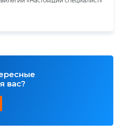
вилегий «Настоящий специалист»
тересные
я вас?