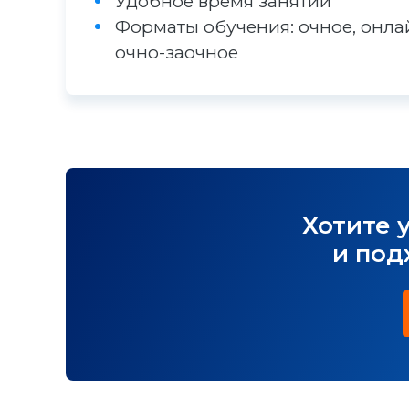
Удобное время занятий
Форматы обучения: очное, онла
очно-заочное
Хотите 
и под