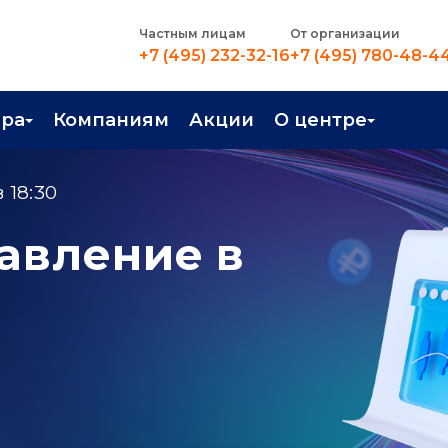
Частным лицам
От организации
+7 (495) 232-32-16
+7 (495) 780-48-4
ера
Компаниям
Акции
О центре
иентация
Контакты
 18:30
рные профессии
Новости
авление в
стройство
О центре
в Центре
Преподаватели
Вакансии