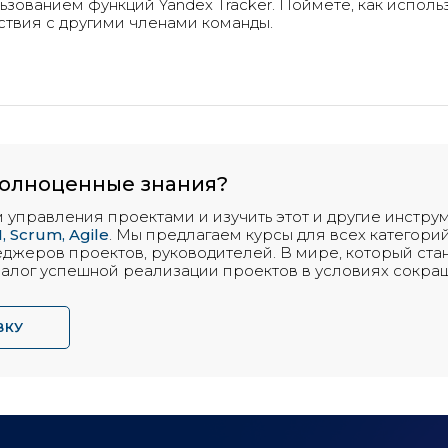
зованием функций Yandex Tracker. Поймете, как исполь
твия с другими членами команды.
полноценные знания?
 управления проектами и изучить этот и другие инстр
, Scrum, Agile
. Мы предлагаем курсы для всех категор
еджеров проектов, руководителей. В мире, который ста
залог успешной реализации проектов в условиях сокра
ВКУ