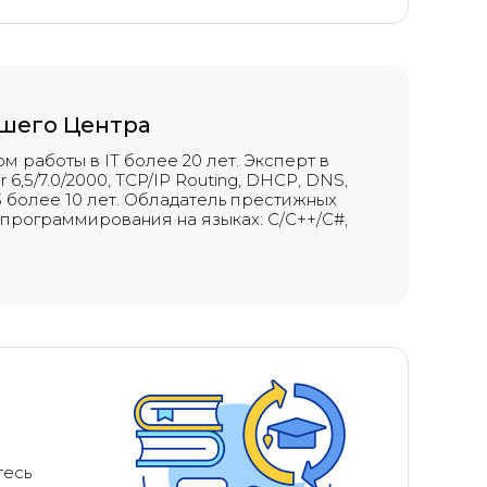
ашего Центра
м работы в IT более 20 лет. Эксперт в
6,5/7.0/2000, TCP/IP Routing, DHCP, DNS,
003 более 10 лет. Обладатель престижных
пыт программирования на языках: C/C++/C#,
и
тесь