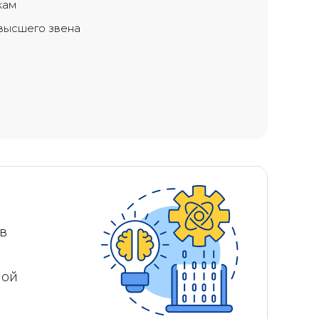
кам
высшего звена
в
ной