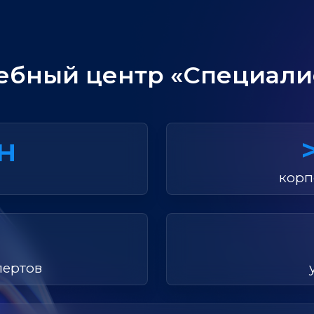
ебный центр «Специали
лн
корп
пертов