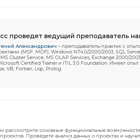
сс проведет ведущий преподаватель н
гений Александрович
– преподаватель-практик с опыто
ктами (MSF, MOF), Windows NT4.0/2000/2003, SQL Server 
y, MS Cluster Service, MS OLAP Services, Exchange 2000/2
crosoft Certified Trainer и ITIL 3.0 Foundation. Имеет о
, VB, Fortran, Lisp, Prolog.
ком рассмотрите основные функциональные возможност
 проектов. Проведете анализ данных о проектах и научи