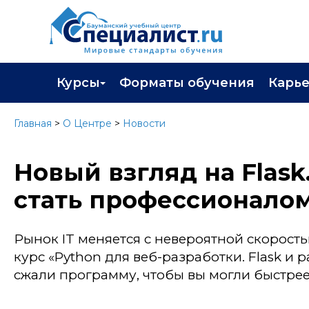
Курсы
Форматы обучения
Карь
Каталог курсов
Профор
Главная
>
О Центре
>
Новости
Повышение квалификации
Популя
Новый взгляд на Flas
Профессиональная переподготовка
Трудоу
стать профессионало
Экзамены вендоров
Работа 
Программа лояльности
Рынок IT меняется с невероятной скорост
Подарить сертификат на обучение
курс «Python для веб-разработки. Flask и
сжали программу, чтобы вы могли быстрее