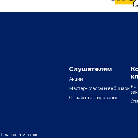
Слушателям
К
к
Акции
Ко
Мастер-классы и вебинары
за
Онлайн-тестирование
От
 Плаза», 4-й этаж