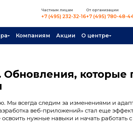
Частным лицам
От организации
+7 (495) 232-32-16
+7 (495) 780-48-4
ера
Компаниям
Акции
О центре
иентация
Контакты
рные профессии
Новости
k. Обновления, которые
стройство
О центре
м
в Центре
Преподаватели
Вакансии
ью. Мы всегда следим за изменениями и ада
 разработка веб-приложений» стал еще эффе
 освоить нужные навыки и начать работать 