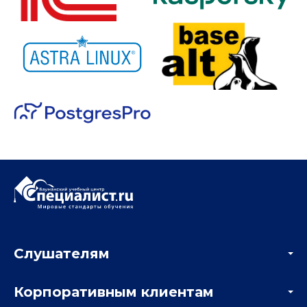
Слушателям
Акции
Корпоративным клиентам
Мастер-классы и вебинары