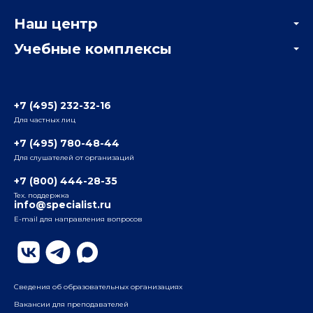
Корпоративным заказчикам
Онлайн-тестирование
Наш центр
Отзывы компаний
Учебные комплексы
Информация о центре
Отзывы слушателей
Белорусско-Савеловский
3-я ул. Ямского Поля, д. 32, 1-й подъезд, 5-й этаж
Наши преподаватели
+7 (495) 232-32-16
Для частных лиц
Радио
ул. Радио, д.24, корпус 1, 2-й подъезд, 2-й этаж
+7 (495) 780-48-44
Для слушателей от организаций
Таганский
+7 (800) 444-28-35
ул. Воронцовская, д. 35Б, корп.2, 5-й этаж
Тех. поддержка
info@specialist.ru
E-mail для направления вопросов
Бауманский
ул. Бауманская, д. 6, стр. 2, бизнес-центр «Виктория
Плаза», 4-й этаж
Сведения об образовательных организациях
Вакансии для преподавателей