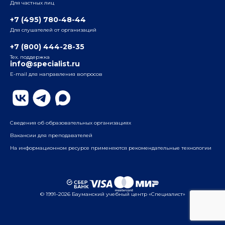
Для частных лиц
Радио
ул. Радио, д.24, корпус 1, 2-й подъезд, 2-й этаж
+7 (495) 780-48-44
Для слушателей от организаций
Таганский
+7 (800) 444-28-35
ул. Воронцовская, д. 35Б, корп.2, 5-й этаж
Тех. поддержка
info@specialist.ru
E-mail для направления вопросов
Бауманский
ул. Бауманская, д. 6, стр. 2, бизнес-центр «Виктория
Плаза», 4-й этаж
Сведения об образовательных организациях
Вакансии для преподавателей
На информационном ресурсе применяются рекомендательные технологии
© 1991–2026 Бауманский учебный центр «Специалист»