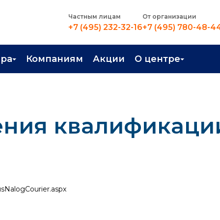
Частным лицам
От организации
+7 (495) 232-32-16
+7 (495) 780-48-4
ера
Компаниям
Акции
О центре
иентация
Контакты
рные профессии
Новости
ения квалификаци
стройство
О центре
в Центре
Преподаватели
Вакансии
RusNalogCourier.aspx