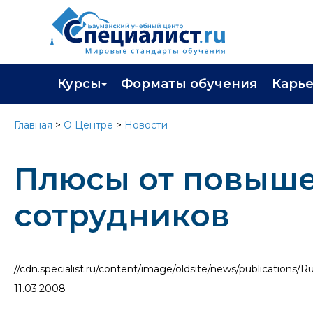
Курсы
Форматы обучения
Карь
Каталог курсов
Профор
Главная
>
О Центре
>
Новости
Повышение квалификации
Популя
Плюсы от повыш
Профессиональная переподготовка
Трудоу
Экзамены вендоров
Работа 
сотрудников
Программа лояльности
Подарить сертификат на обучение
//cdn.specialist.ru/content/image/oldsite/news/publications/
11.03.2008