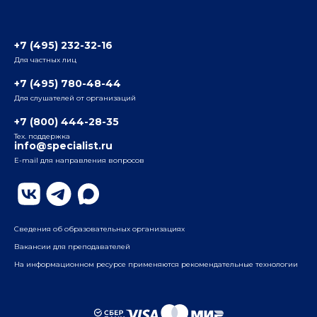
Отзывы слушателей
Белорусско-Савеловский
3-я ул. Ямского Поля, д. 32, 1-й подъезд, 5-й этаж
Наши преподаватели
+7 (495) 232-32-16
Для частных лиц
Радио
ул. Радио, д.24, корпус 1, 2-й подъезд, 2-й этаж
+7 (495) 780-48-44
Для слушателей от организаций
Таганский
+7 (800) 444-28-35
ул. Воронцовская, д. 35Б, корп.2, 5-й этаж
Тех. поддержка
info@specialist.ru
E-mail для направления вопросов
Бауманский
ул. Бауманская, д. 6, стр. 2, бизнес-центр «Виктория
Плаза», 4-й этаж
Сведения об образовательных организациях
Вакансии для преподавателей
На информационном ресурсе применяются рекомендательные технологии