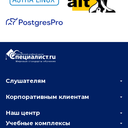
Слушателям
Акции
Корпоративным клиентам
Мастер-классы и вебинары
Корпоративным заказчикам
Онлайн-тестирование
Наш центр
Отзывы компаний
Учебные комплексы
Информация о центре