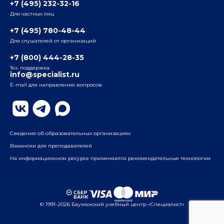
+7 (495) 232-32-16
Для частных лиц
Радио
ул. Радио, д.24, корпус 1, 2-й подъезд, 2-й этаж
+7 (495) 780-48-44
Для слушателей от организаций
Таганский
+7 (800) 444-28-35
ул. Воронцовская, д. 35Б, корп.2, 5-й этаж
Тех. поддержка
info@specialist.ru
E-mail для направления вопросов
Бауманский
ул. Бауманская, д. 6, стр. 2, бизнес-центр «Виктория
Плаза», 4-й этаж
Сведения об образовательных организациях
Вакансии для преподавателей
На информационном ресурсе применяются рекомендательные технологии
© 1991–2026 Бауманский учебный центр «Специалист»