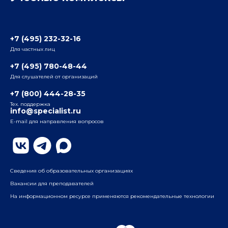
Отзывы слушателей
Белорусско-Савеловский
3-я ул. Ямского Поля, д. 32, 1-й подъезд, 5-й этаж
Наши преподаватели
+7 (495) 232-32-16
Для частных лиц
Радио
ул. Радио, д.24, корпус 1, 2-й подъезд, 2-й этаж
+7 (495) 780-48-44
Для слушателей от организаций
Таганский
+7 (800) 444-28-35
ул. Воронцовская, д. 35Б, корп.2, 5-й этаж
Тех. поддержка
info@specialist.ru
E-mail для направления вопросов
Бауманский
ул. Бауманская, д. 6, стр. 2, бизнес-центр «Виктория
Плаза», 4-й этаж
Сведения об образовательных организациях
Вакансии для преподавателей
На информационном ресурсе применяются рекомендательные технологии