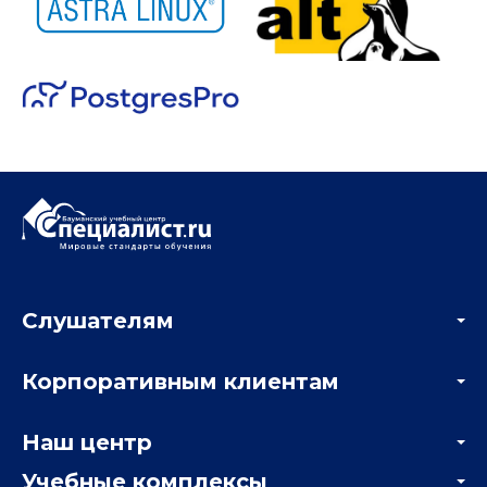
Слушателям
Акции
Корпоративным клиентам
Мастер-классы и вебинары
Корпоративным заказчикам
Онлайн-тестирование
Наш центр
Отзывы компаний
Учебные комплексы
Информация о центре