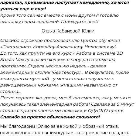
наркотик, привыкание наступает немедленно, хочется
учиться еще и еще!
Кроме того сейчас вместе с моим другом я готовлю
выставку своих коллажей. Приходите все!»
Отзыв Кабановой Юлии
Спасибо огромное преподавателю Центра обучения
«Специалист» Королёву Александру Николаевичу!
До того, как прийти на его курс « Работа в системе 3D
Studio Max для начинающих», я пару раз открывала
программу. Сидела несколько недель - делала
элементарный столик (без текстур)... В результате, после
моих долгих мучений - у меня столик получился: с
разноцветными ножками, жившими независимо от
столика...
После первого же урока, мне было смешно, как у меня не
получалась такая элементарная работа! Сделала за 5 минут
столик с прикрепленными ножками и ОДНОГО цвета!
Спасибо за простое объяснение сложного!
Мы благодарим Юлию за ее живой и образный отзыв,
приверженность к нашим курсам, за стремление овладеть