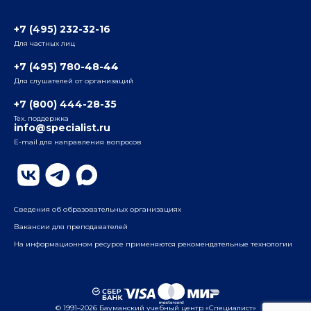
3-я ул. Ямского Поля, д. 32, 1-й подъезд, 5-й этаж
Наши преподаватели
+7 (495) 232-32-16
Для частных лиц
Радио
ул. Радио, д.24, корпус 1, 2-й подъезд, 2-й этаж
+7 (495) 780-48-44
Для слушателей от организаций
Таганский
+7 (800) 444-28-35
ул. Воронцовская, д. 35Б, корп.2, 5-й этаж
Тех. поддержка
info@specialist.ru
E-mail для направления вопросов
Бауманский
ул. Бауманская, д. 6, стр. 2, бизнес-центр «Виктория
Плаза», 4-й этаж
Сведения об образовательных организациях
Вакансии для преподавателей
На информационном ресурсе применяются рекомендательные технологии
© 1991–2026 Бауманский учебный центр «Специалист»