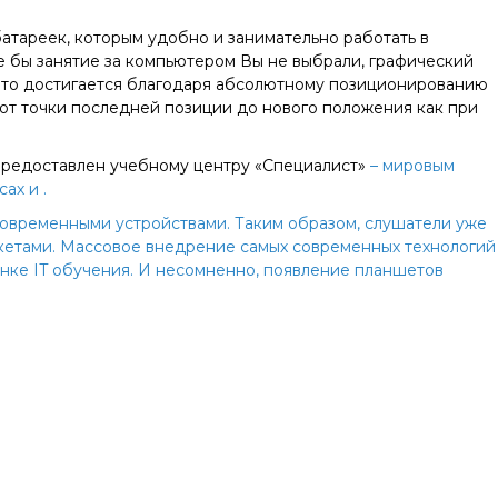
атареек, которым удобно и занимательно работать в
е бы занятие за компьютером Вы не выбрали, графический
 что достигается благодаря абсолютному позиционированию
ь от точки последней позиции до нового положения как при
 предоставлен учебному центру «Специалист»
– мировым
рсах
и
.
современными устройствами. Таким образом, слушатели уже
акетами. Массовое внедрение самых современных технологий
нке IT обучения. И несомненно, появление планшетов