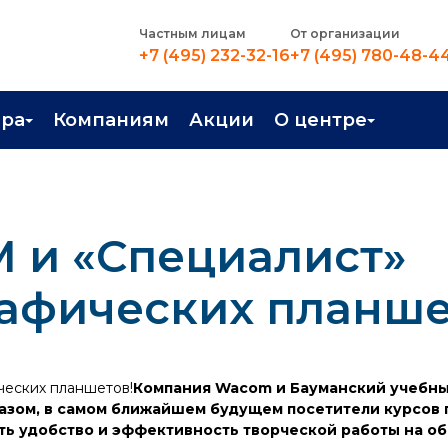
Частным лицам
От организации
+7 (495) 232-32-16
+7 (495) 780-48-4
ера
Компаниям
Акции
О центре
иентация
Контакты
рные профессии
Новости
 и «Специалист»
стройство
О центре
в Центре
Преподаватели
рафических планше
Вакансии
Компания Wacom и Бауманский учебны
разом, в самом ближайшем будущем посетители курсов
ть удобство и эффективность творческой работы на о