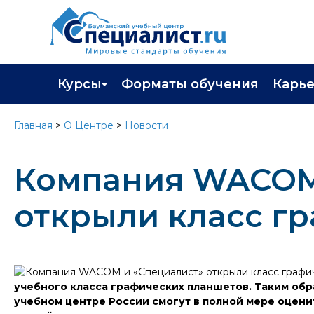
Курсы
Форматы обучения
Карь
Каталог курсов
Профор
Главная
>
О Центре
>
Новости
Повышение квалификации
Популя
Компания WACOM
Профессиональная переподготовка
Трудоу
Экзамены вендоров
Работа 
открыли класс г
Программа лояльности
Подарить сертификат на обучение
учебного класса графических планшетов. Таким об
учебном центре России смогут в полной мере оцени