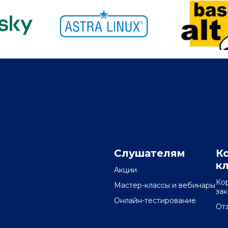
Слушателям
К
к
Акции
Ко
Мастер-классы и вебинары
за
Онлайн-тестирование
От