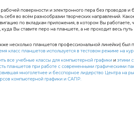
 рабочей поверхности и электронного пера без проводов и б
ь себя во всём разнообразии творческих направлений. Како
вигацию по вкладкам приложения, в котором Вы работаете,
 куда Вы ставите перо на планшете, а не проходит весь пут
 также несколько планшетов профессиональной линейки) был
емя класс планшетов используется в тестовом режиме на ку
ить все учебные классы для
компьютерной графики
и
этими 
ость планшетов при работе с современными графическими п
ловившая многолетнее и бесспорное лидерство Центра на ры
курсов компьютерной графики и САПР.