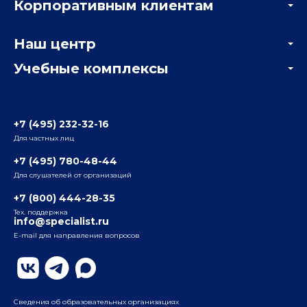
Корпоративным клиентам
Мастер-классы и вебинары
Корпоративным заказчикам
Онлайн-тестирование
Наш центр
Отзывы компаний
Учебные комплексы
Информация о центре
Отзывы слушателей
Белорусско-Савеловский
3-я ул. Ямского Поля, д. 32, 1-й подъезд, 5-й этаж
Наши преподаватели
+7 (495) 232-32-16
Для частных лиц
Радио
ул. Радио, д.24, корпус 1, 2-й подъезд, 2-й этаж
+7 (495) 780-48-44
Для слушателей от организаций
Таганский
+7 (800) 444-28-35
ул. Воронцовская, д. 35Б, корп.2, 5-й этаж
Тех. поддержка
info@specialist.ru
E-mail для направления вопросов
Бауманский
ул. Бауманская, д. 6, стр. 2, бизнес-центр «Виктория
Плаза», 4-й этаж
Сведения об образовательных организациях