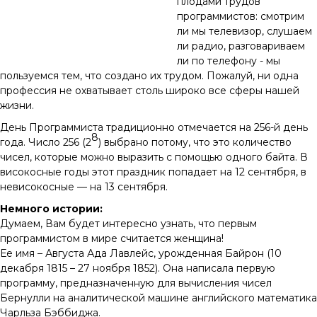
плодами трудов
программистов: смотрим
ли мы телевизор, слушаем
ли радио, разговариваем
ли по телефону - мы
пользуемся тем, что создано их трудом. Пожалуй, ни одна
профессия не охватывает столь широко все сферы нашей
жизни.
День Программиста традиционно отмечается на 256-й день
8
года. Число 256 (2
) выбрано потому, что это количество
чисел, которые можно выразить с помощью одного байта. В
високосные годы этот праздник попадает на 12 сентября, в
невисокосные — на 13 сентября.
Немного истории:
Думаем, Вам будет интересно узнать, что первым
программистом в мире считается женщина!
Ее имя – Августа Ада Лавлейс, урожденная Байрон (10
декабря 1815 – 27 ноября 1852). Она написала первую
программу, предназначенную для вычисления чисел
Бернулли на аналитической машине английского математика
Чарльза Бэббиджа.