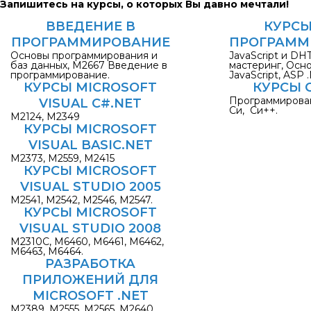
Запишитесь на курсы, о которых Вы давно мечтали!
ВВЕДЕНИЕ В
КУРСЫ
ПРОГРАММИРОВАНИЕ
ПРОГРАММ
Основы программирования и
JavaScript и DH
баз данных, М2667 Введение в
мастеринг, Осн
программирование.
JavaScript, ASP .
КУРСЫ MICROSOFT
КУРСЫ С
Программирован
VISUAL C#.NET
Си, Си++.
M2124, M2349
КУРСЫ MICROSOFT
VISUAL BASIC.NET
M2373, M2559, М2415
КУРСЫ MICROSOFT
VISUAL STUDIO 2005
М2541, М2542, М2546, М2547.
КУРСЫ MICROSOFT
VISUAL STUDIO 2008
М2310С, М6460, М6461, М6462,
М6463, М6464.
РАЗРАБОТКА
ПРИЛОЖЕНИЙ ДЛЯ
MICROSOFT .NET
M2389, M2555, М2565, М2640,