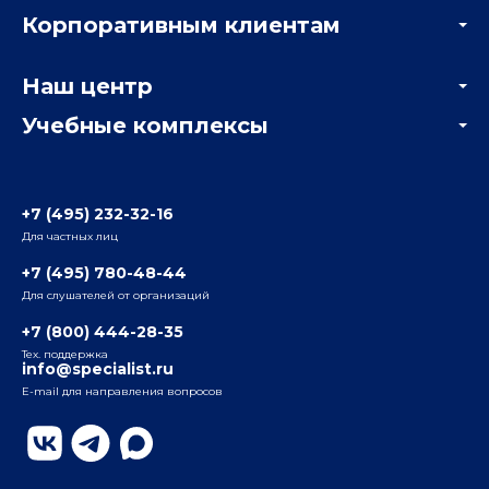
Корпоративным клиентам
Мастер-классы и вебинары
Корпоративным заказчикам
Онлайн-тестирование
Наш центр
Отзывы компаний
Учебные комплексы
Информация о центре
Отзывы слушателей
Белорусско-Савеловский
3-я ул. Ямского Поля, д. 32, 1-й подъезд, 5-й этаж
Наши преподаватели
+7 (495) 232-32-16
Для частных лиц
Радио
ул. Радио, д.24, корпус 1, 2-й подъезд, 2-й этаж
+7 (495) 780-48-44
Для слушателей от организаций
Таганский
+7 (800) 444-28-35
ул. Воронцовская, д. 35Б, корп.2, 5-й этаж
Тех. поддержка
info@specialist.ru
E-mail для направления вопросов
Бауманский
ул. Бауманская, д. 6, стр. 2, бизнес-центр «Виктория
Плаза», 4-й этаж