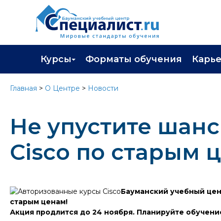
Курсы
Форматы обучения
Карь
Каталог курсов
Профор
Главная
>
О Центре
>
Новости
Повышение квалификации
Популя
Не упустите шанс
Профессиональная переподготовка
Трудоу
Экзамены вендоров
Работа 
Cisco по старым 
Программа лояльности
Подарить сертификат на обучение
Бауманский учебный цент
старым ценам!
Акция продлится до 24 ноября. Планируйте обучение