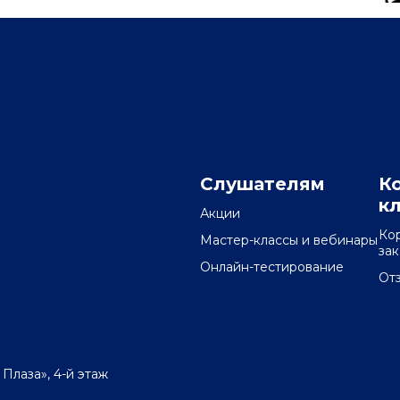
Слушателям
К
к
Акции
Ко
Мастер-классы и вебинары
за
Онлайн-тестирование
От
 Плаза», 4-й этаж