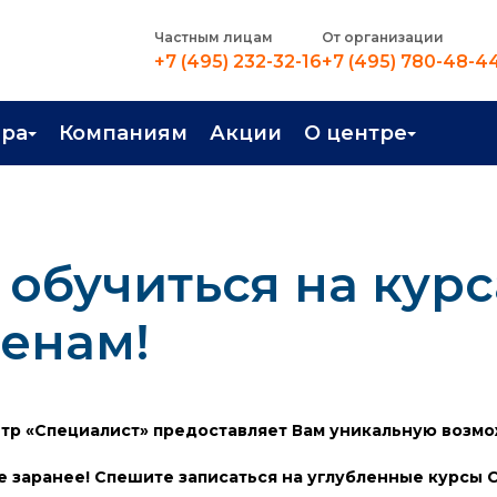
Частным лицам
От организации
+7 (495) 232-32-16
+7 (495) 780-48-4
ера
Компаниям
Акции
О центре
иентация
Контакты
рные профессии
Новости
 обучиться на курс
стройство
О центре
в Центре
Преподаватели
ценам!
Вакансии
р «Специалист» предоставляет Вам уникальную возмож
 заранее! Спешите записаться на углубленные курсы C