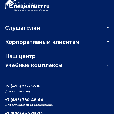
Слушателям
Акции
Корпоративным клиентам
Мастер-классы и вебинары
Корпоративным заказчикам
Онлайн-тестирование
Наш центр
Отзывы компаний
Учебные комплексы
Информация о центре
Отзывы слушателей
Белорусско-Савеловский
3-я ул. Ямского Поля, д. 32, 1-й подъезд, 5-й этаж
Наши преподаватели
+7 (495) 232-32-16
Для частных лиц
Радио
ул. Радио, д.24, корпус 1, 2-й подъезд, 2-й этаж
+7 (495) 780-48-44
Для слушателей от организаций
Таганский
+7 (800) 444-28-35